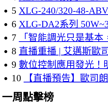
5
XLG-240/320-48-A
6
XLG-DA2系列 50W~3
7
「智能調光只是基本
8
直播重播 | 艾邁斯歐
9
數位控制應用發光！
10
【直播預告】歐司
一周點擊榜