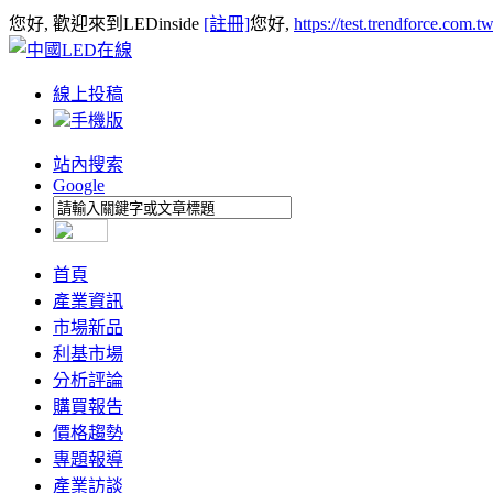
您好, 歡迎來到LEDinside
[註冊]
您好,
https://test.trendforce.com.
線上投稿
手機版
站內搜索
Google
首頁
產業資訊
市場新品
利基市場
分析評論
購買報告
價格趨勢
專題報導
產業訪談