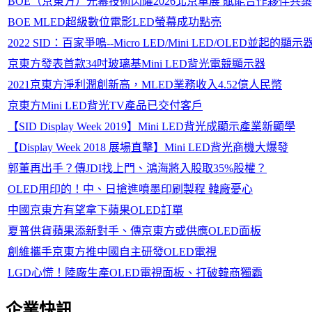
BOE（京東方）光幕技術閃耀2026北京車展 賦能合作夥伴共
BOE MLED超級數位電影LED螢幕成功點亮
2022 SID：百家爭鳴--Micro LED/Mini LED/OLED並起的顯
京東方發表首款34吋玻璃基Mini LED背光電競顯示器
2021京東方淨利潤創新高，MLED業務收入4.52億人民幣
京東方Mini LED背光TV產品已交付客戶
【SID Display Week 2019】Mini LED背光成顯示產業新顯學
【Display Week 2018 展場直擊】Mini LED背光商機大爆發
郭董再出手？傳JDI找上門、鴻海將入股取35%股權？
OLED用印的！中、日搶進噴墨印刷製程 韓廠憂心
中國京東方有望拿下蘋果OLED訂單
夏普供貨蘋果添新對手、傳京東方或供應OLED面板
創維攜手京東方推中國自主研發OLED電視
LGD心慌！陸廠生產OLED電視面板、打破韓商獨霸
企業快訊