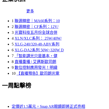
更多
1
聯源精密｜MA60系列：10
2
聯源精密｜CF系列：12V/
3
光寶科技五月份全球合併
4
XLN/XLC系列： 25W/40W/
5
XLG-240/320-48-ABV系列
6
XLG-DA2系列 50W~320W D
7
「智能調光只是基本，健
8
直播重播 | 艾邁斯歐司朗
9
數位控制應用發光！明緯
10
【直播預告】歐司朗光電
一周點擊榜
定價近1.5萬元，Snap AR眼鏡即將正式亮相