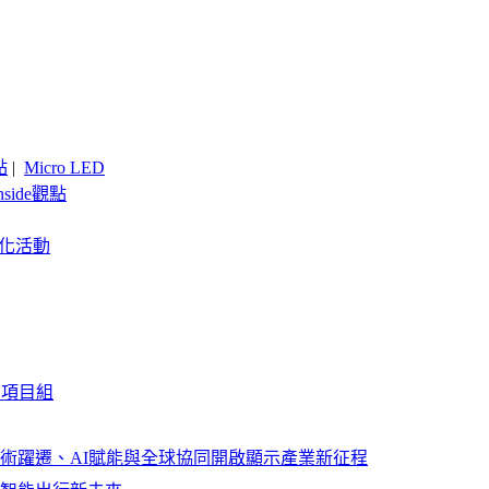
點
|
Micro LED
nside觀點
客製化活動
關項目組
以技術躍遷、AI賦能與全球協同開啟顯示產業新征程