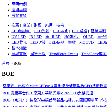
照明案例
技術專欄
展覽會議
推薦
|
產業
|
財經
|
應用
|
技術
LED驅動IC
|
LED光源
|
LED照明
|
LED路燈
|
智慧照明
UV LED
|
IR LED
|
車用LED
|
植物照明
|
OLED
|
量子
LED背光
|
LED封裝
|
LED磊晶
|
營收
|
MOCVD
|
LEDi
基本知識
展場直擊
|
展覽日程
|
TrendForce Events
|
TrendForce
首頁
>
BOE
BOE
京東方：已成立MicroLED光互連系統及玻璃載板CPO技術攻
BOE與康寧合作，京東方華燦光電Micro LED業務提速
BOE（京東方）攜全球尖端首發新品亮相2026國際顯示周 