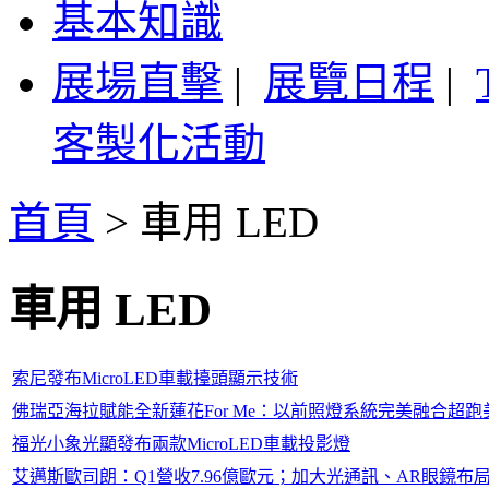
基本知識
展場直擊
|
展覽日程
|
客製化活動
首頁
>
車用 LED
車用 LED
索尼發布MicroLED車載擡頭顯示技術
佛瑞亞海拉賦能全新蓮花For Me：以前照燈系統完美融合超
福光小象光顯發布兩款MicroLED車載投影燈
艾邁斯歐司朗：Q1營收7.96億歐元；加大光通訊、AR眼鏡布