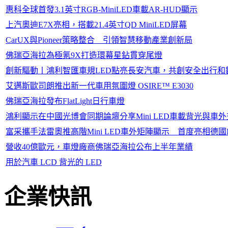
惠科全球首發3.1英寸RGB-MiniLED車載AR-HUD顯示
上汽奧迪E7X亮相，搭載21.4英寸QD MiniLED屏幕
CarUX與Pioneer策略整合 引領智慧移動產業創新局
佛瑞亞海拉為極氪9X打造環幕星鉆貫穿尾燈
創新驅動丨鴻利智匯車規LED點亮長安汽車，共創安全出行和
艾邁斯歐司朗推出新一代車用氛圍燈 OSIRE™ E3030
佛瑞亞海拉發布FlatLight日行車燈
鴻利顯示在中國光博會同期論壇分享Mini LED車載背光與車
富采攜手法雷奧推高階Mini LED車外矩陣顯示 首度亮相德國IAA
營收40億歐元，車燈廠商佛瑞亞海拉公布上半年業績
用於汽車 LCD 背光的 LED
企業快訊