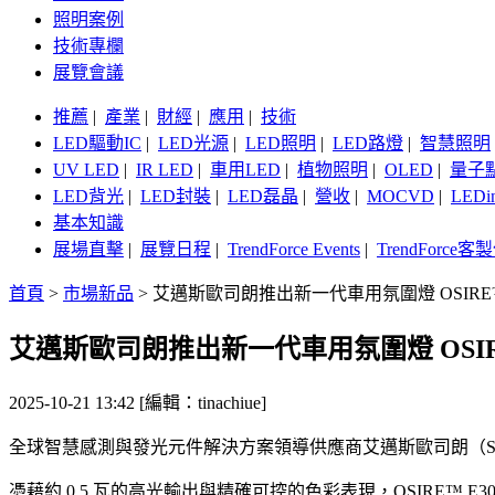
照明案例
技術專欄
展覽會議
推薦
|
產業
|
財經
|
應用
|
技術
LED驅動IC
|
LED光源
|
LED照明
|
LED路燈
|
智慧照明
UV LED
|
IR LED
|
車用LED
|
植物照明
|
OLED
|
量子
LED背光
|
LED封裝
|
LED磊晶
|
營收
|
MOCVD
|
LEDi
基本知識
展場直擊
|
展覽日程
|
TrendForce Events
|
TrendForce
首頁
>
市場新品
>
艾邁斯歐司朗推出新一代車用氛圍燈 OSIRE™ 
艾邁斯歐司朗推出新一代車用氛圍燈 OSIRE
2025-10-21 13:42 [編輯：tinachiue]
全球智慧感測與發光元件解決方案領導供應商艾邁斯歐司朗（SIX：A
憑藉約 0.5 瓦的高光輸出與精確可控的色彩表現，OSIRE