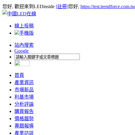
您好, 歡迎來到LEDinside
[註冊]
您好,
https://test.trendforce.com.
線上投稿
手機版
站內搜索
Google
首頁
產業資訊
市場新品
利基市場
分析評論
購買報告
價格趨勢
專題報導
產業訪談