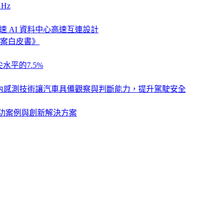
Hz
速 AI 資料中心高速互連設計
案白皮書》
水平的7.5%
列，以車艙內感測技術讓汽車具備觀察與判斷能力，提升駕駛安全
卓越成功案例與創新解決方案