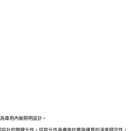
，專為車用內裝照明設計。
車艙氛圍設計的關鍵元件。這款元件具備高抗震與優異的溫度穩定性，