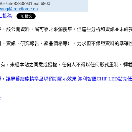
86-755-82838931 ext.6800
wang@trendforce.cn
上投稿
析和演釋，該公開資料，屬可靠之來源搜集，但這些分析和資訊並
公司資料、資訊、研究報告、產品價格等），力求但不保證資料的
ide」網站所有，未經本站之同意或授權，任何人不得以任何形式重
縛，讓屏幕總能精準呈現預期顯示效果
鴻利智匯CHIP LED點
勢