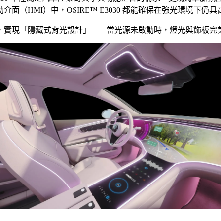
（HMI）中，OSIRE™ E3030 都能確保在強光環境下仍
，實現「隱藏式背光設計」——當光源未啟動時，燈光與飾板完