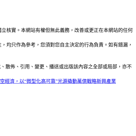
未經獨立核實。本網站有權但無此義務，改善或更正在本網站的任何
準確性，均只作為參考，您須對您自主決定的行為負責。如有錯漏，
制、轉載、散佈、引用、變更、播送或出版該內容之全部或局部，亦不
亮低空經濟，以“微型化高可靠”光源撬動萬億戰略新興產業