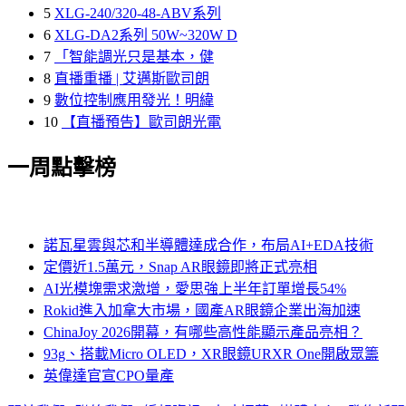
5
XLG-240/320-48-ABV系列
6
XLG-DA2系列 50W~320W D
7
「智能調光只是基本，健
8
直播重播 | 艾邁斯歐司朗
9
數位控制應用發光！明緯
10
【直播預告】歐司朗光電
一周點擊榜
諾瓦星雲與芯和半導體達成合作，布局AI+EDA技術
定價近1.5萬元，Snap AR眼鏡即將正式亮相
AI光模塊需求激增，愛思強上半年訂單增長54%
Rokid進入加拿大市場，國產AR眼鏡企業出海加速
ChinaJoy 2026開幕，有哪些高性能顯示產品亮相？
93g、搭載Micro OLED，XR眼鏡URXR One開啟眾籌
英偉達官宣CPO量產