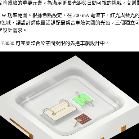
體驗的重要元素。為滿足更長光距與日間可視的挑戰，艾邁斯歐司朗開
0.5 W 功率範圍。根據色點設定，在 200 mA 電流下，紅光與藍光的典
呈現更豐富的色域，讓設計師能靈活調配最契合車艙氛圍的光色。三個
學設計需求。
SIRE™ E3030 可完美整合於空間受限的先進車艙設計中。