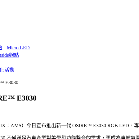
點
|
Micro LED
nside觀點
客製化活動
E3030
™ E3030
MS）今日宣布推出新一代 OSIRE™ E3030 RGB LED
™ E3030 不僅滿足汽車產業對美學與功能整合的需求，更成為