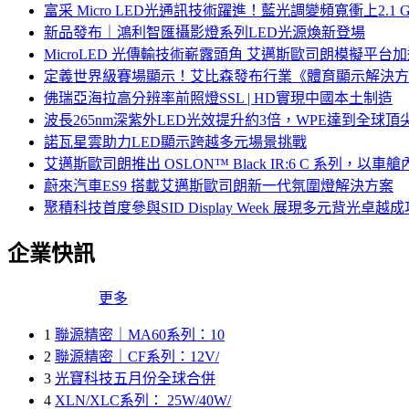
富采 Micro LED光通訊技術躍進！藍光調變頻寬衝上2.1 G
新品發布｜鴻利智匯攝影燈系列LED光源煥新登場
MicroLED 光傳輸技術嶄露頭角 艾邁斯歐司朗模擬平台加
定義世界級賽場顯示！艾比森發布行業《體育顯示解決方
佛瑞亞海拉高分辨率前照燈SSL | HD實現中國本土制造
波長265nm深紫外LED光效提升約3倍，WPE達到全球頂尖
諾瓦星雲助力LED顯示跨越多元場景挑戰
艾邁斯歐司朗推出 OSLON™ Black IR:6 C 系
蔚來汽車ES9 搭載艾邁斯歐司朗新一代氛圍燈解決方案
聚積科技首度參與SID Display Week 展現多元背光
企業快訊
更多
1
聯源精密｜MA60系列：10
2
聯源精密｜CF系列：12V/
3
光寶科技五月份全球合併
4
XLN/XLC系列： 25W/40W/