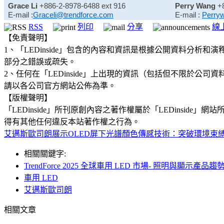
Grace Li
+886-2-8978-6488 ext 916
Perry Wang
+
E-mail :
Graceli@trendforce.com
E-mail :
Perry
RSS
列印
分享
線
【免責聲明】
1、「LEDinside」包含的內容和資訊是根據公開資料分
部分之錯誤或疏失。
2、任何在「LEDinside」上出現的資訊（包括但不限於
請以各公司官方網站公佈為準。
【版權聲明】
「LEDinside」所刊原創內容之著作權屬於「LEDins
得有其他任何違反本站著作權之行為。
艾邁斯歐司朗展示OLED屏下光譜顏色傳感技術：突破環境束
相關關鍵字:
TrendForce 2025 全球車用 LED 市場- 照明與顯示產品趨
車用 LED
艾邁斯歐司朗
相關文章