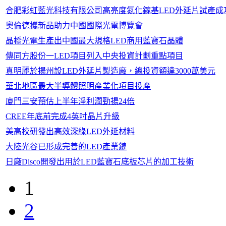
合肥彩虹藍光科技有限公司高亮度氮化鎵基LED外延片試產成
奧倫德攜新品助力中國國際光電博覽會
晶橋光電生產出中國最大規格LED商用藍寶石晶體
傳同方股份一LED項目列入中央投資計劃重點項目
真明麗於揚州設LED外延片製造廠，總投資額達3000萬美元
華北地區最大半導體照明產業化項目投產
廈門三安預估上半年淨利潤勁揚24倍
CREE年底前完成4英吋晶片升級
美高校研發出高效深綠LED外延材料
大陸光谷已形成完善的LED產業鏈
日廠Disco開發出用於LED藍寶石底板芯片的加工技術
1
2