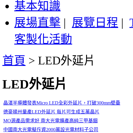
基本知識
展場直擊
|
展覽日程
|
客製化活動
首頁
>
LED外延片
LED外延片
晶湛半導體發表Micro LED全彩外延片，打破300mm壁壘
德豪揚州量產LED外延片 每片可生成五萬晶片
MO源產品需求好 南大光電擴產高純三甲基銦
中國南大光電擬斥資2000萬設光電材料子公司