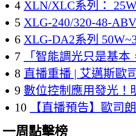
4
XLN/XLC系列： 25W
5
XLG-240/320-48-A
6
XLG-DA2系列 50W~3
7
「智能調光只是基本
8
直播重播 | 艾邁斯歐
9
數位控制應用發光！
10
【直播預告】歐司
一周點擊榜