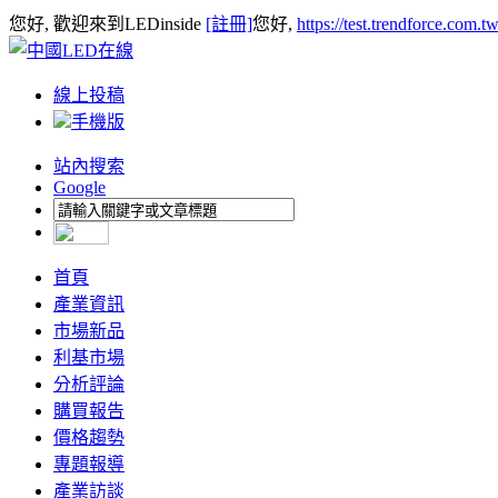
您好, 歡迎來到LEDinside
[註冊]
您好,
https://test.trendforce.com.
線上投稿
手機版
站內搜索
Google
首頁
產業資訊
市場新品
利基市場
分析評論
購買報告
價格趨勢
專題報導
產業訪談