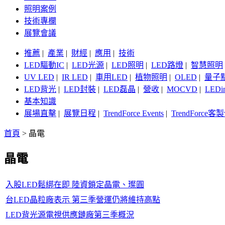
照明案例
技術專欄
展覽會議
推薦
|
產業
|
財經
|
應用
|
技術
LED驅動IC
|
LED光源
|
LED照明
|
LED路燈
|
智慧照明
UV LED
|
IR LED
|
車用LED
|
植物照明
|
OLED
|
量子
LED背光
|
LED封裝
|
LED磊晶
|
營收
|
MOCVD
|
LEDi
基本知識
展場直擊
|
展覽日程
|
TrendForce Events
|
TrendForce
首頁
>
晶電
晶電
入股LED鬆綁在即 陸資鎖定晶電、璨圓
台LED晶粒廠表示 第三季營運仍將維持高點
LED背光源電視供應鏈廠第三季概況