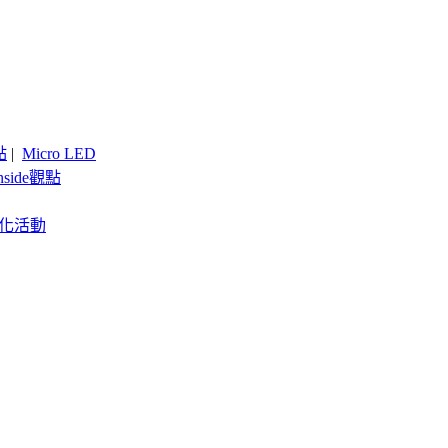
點
|
Micro LED
nside觀點
客製化活動