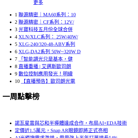
更多
1
聯源精密｜MA60系列：10
2
聯源精密｜CF系列：12V/
3
光寶科技五月份全球合併
4
XLN/XLC系列： 25W/40W/
5
XLG-240/320-48-ABV系列
6
XLG-DA2系列 50W~320W D
7
「智能調光只是基本，健
8
直播重播 | 艾邁斯歐司朗
9
數位控制應用發光！明緯
10
【直播預告】歐司朗光電
一周點擊榜
諾瓦星雲與芯和半導體達成合作，布局AI+EDA技術
定價近1.5萬元，Snap AR眼鏡即將正式亮相
AI光模塊需求激增，愛思強上半年訂單增長54%