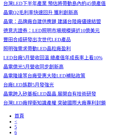
台灣LED下半年產業 預估將帶動島內約45億產值
晶電Q2毛利率快速回升 獲利創新高
晶電：品牌廠自建供應鏈 建議台陸廠儘速結盟
德意志證券：LED照明市場規模逼近10億美元
豐田合成研發出次世代LED產品
照明強需求帶動LED晶粒廠盈利
LED台廠5月營收回溫 總產值年成長率上看10%
晶電億光5月營收同步創新高
晶電隆達等台廠受惠大陸LED補貼政策
台廠LED族群5月發強光
晶電跨入矽基板LED磊晶 展開自有技術研發
台灣LED廠捍衛知識產權 突破國際大廠專利封鎖
首頁
<
5
6