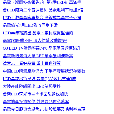
晶電、璨圓技術領先2年 第3季LED訂單滿手
台LED廠第二季普遍獲利 晶電毛利率增加3倍
LED上游磊晶廠再整合 廣鎵成為晶電子公司
晶電億光7月LED營收同步下滑
LED半年報將出 晶電、東貝成買盤標的
晶電Q3旺季不旺 法人估營收季增5%
Q3 LED TV滲透率達74% 晶電璨圓營運跳升
晶電新增鴻海大單 LED單季獲利迎新高
德意志：看好晶電 重申買進評等
中國LED閑置產能仍大 下半年發展狀況存變數
LED晶粒出貨量增 晶電Q3營收比重達3成
大陸產能陸續開出 LED業恐受挫
台灣LED背光市場需求回暖步伐加快
晶電擴產投資50億 並通過25億私募案
晶電今日股東會聚焦2.5億股私募及毛利率表現