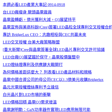
本週必看LED產業大事記 0914-0918
台LED廠瘦身 龍頭晶電裁員
晶電盈轉虧，億光獲利大減，Q3展望持平
晶電宣佈與美商科銳(Cree)簽署LED晶粒全球專利交叉授權合
專訪 BridgeLux CEO：志趣相投與CEC共贏未來
LED交叉授權 台美大廠策略聯盟
[重大新聞]Cree與晶電簽署全球LED晶片專利交叉許可協議
LED台廠Q3展望趨於保守，晶電股價盤整中
LED燈絲燈專利及供應鏈大戰開打
為何價格差距這麼大？ 列表看LED產品材料和規格
晶電中國合資公司的母公司CEC以1.3億美元收購Bridgelux
晶元光電授權燈絲專利予立達信
白光晶片對LED市場的衝擊
LED價格回穩 晶電Q3需求增溫
晶電謝明勳：GaN功率器件實現LED應用無限可能