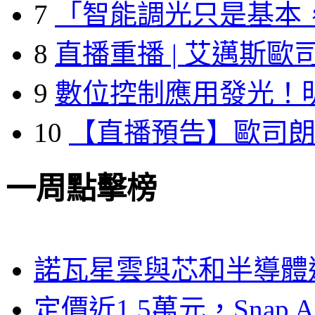
7
「智能調光只是基本
8
直播重播 | 艾邁斯歐
9
數位控制應用發光！
10
【直播預告】歐司
一周點擊榜
諾瓦星雲與芯和半導體達
定價近1.5萬元，Snap