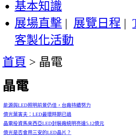
基本知識
展場直擊
|
展覽日程
|
客製化活動
首頁
>
晶電
晶電
能源與LED照明前景仍佳，台廠持續努力
億光葉寅夫：LED最壞時期已過
晶電投資馬來西亞LED封裝廠統明亮達5.12億元
億光是否會用三安的LED晶片？