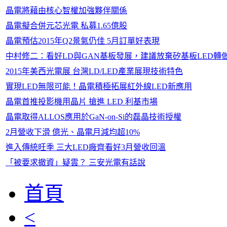
晶電將藉由核心智權加強夥伴關係
晶電擬合併元芯光電 私募1.65億股
晶電預估2015年Q2景氣仍佳 5月訂單好表現
中村修二：看好LD與GAN基板發展，建議放棄矽基板LED轉
2015年美西光電展 台灣LD/LED產業展現技術特色
實現LED無限可能！晶電積極拓展紅外線LED新應用
晶電首推投影機用晶片 搶進 LED 利基市場
晶電取得ALLOS應用於GaN-on-Si的磊晶技術授權
2月營收下滑 億光、晶電月減均超10%
進入傳統旺季 三大LED廠齊看好3月營收回溫
「被要求撤資」疑雲？ 三安光電有話說
首頁
<