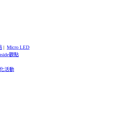
點
|
Micro LED
nside觀點
客製化活動