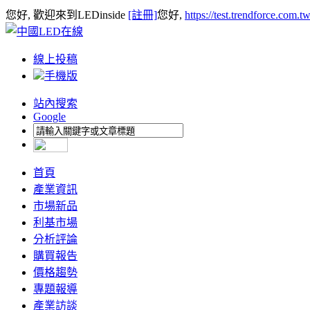
您好, 歡迎來到LEDinside
[註冊]
您好,
https://test.trendforce.com.
線上投稿
手機版
站內搜索
Google
首頁
產業資訊
市場新品
利基市場
分析評論
購買報告
價格趨勢
專題報導
產業訪談