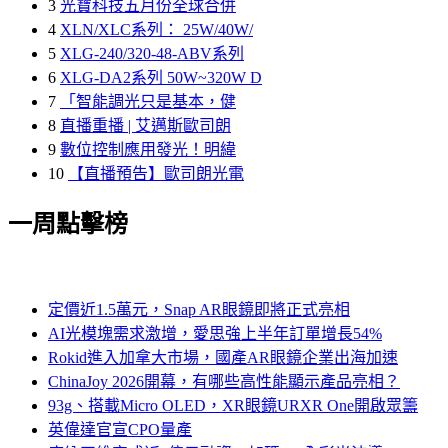
3
光寶科技五月份全球合併
4
XLN/XLC系列： 25W/40W/
5
XLG-240/320-48-ABV系列
6
XLG-DA2系列 50W~320W D
7
「智能調光只是基本，健
8
直播重播 | 艾邁斯歐司朗
9
數位控制應用發光！明緯
10
【直播預告】歐司朗光電
一周點擊榜
定價近1.5萬元，Snap AR眼鏡即將正式亮相
AI光模塊需求激增，愛思強上半年訂單增長54%
Rokid進入加拿大市場，國產AR眼鏡企業出海加速
ChinaJoy 2026開幕，有哪些高性能顯示產品亮相？
93g、搭載Micro OLED，XR眼鏡URXR One開啟眾籌
英偉達官宣CPO量產