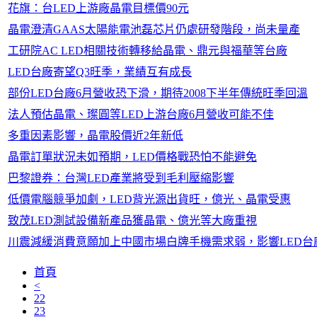
花旗：台LED上游廠晶電目標價90元
晶電澄清GAAS太陽能電池磊芯片仍處研發階段，尚未量產
工研院AC LED相關技術轉移給晶電、鼎元與福華等台廠
LED台廠寄望Q3旺季，業績互有成長
部份LED台廠6月營收恐下滑，期待2008下半年傳統旺季回溫
法人預估晶電、璨圓等LED上游台廠6月營收可能不佳
多重因素影響，晶電股價近2年新低
晶電訂單狀況未如預期，LED價格戰恐怕不能避免
巴黎證券：台灣LED產業將受到毛利壓縮影響
低價電腦競爭加劇，LED背光源出貨旺，億光、晶電受惠
致茂LED測試設備新產品獲晶電、億光等大廠重視
川震減緩消費意願加上中國市場白牌手機需求弱，影響LED台
首頁
<
22
23