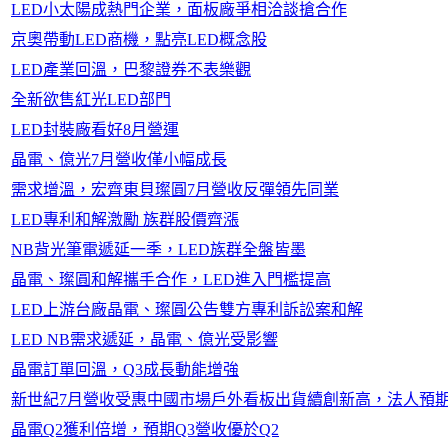
LED小太陽成熱門企業，面板廠爭相洽談搶合作
京奧帶動LED商機，點亮LED概念股
LED產業回溫，巴黎證券不表樂觀
全新欲售紅光LED部門
LED封裝廠看好8月營運
晶電、億光7月營收僅小幅成長
需求增溫，宏齊東貝璨圓7月營收反彈領先同業
LED專利和解激勵 族群股價齊漲
NB背光筆電遞延一季，LED族群全盤皆墨
晶電、璨圓和解攜手合作，LED進入門檻提高
LED上游台廠晶電、璨圓公告雙方專利訴訟案和解
LED NB需求遞延，晶電、億光受影響
晶電訂單回溫，Q3成長動能增強
新世紀7月營收受惠中國市場戶外看板出貨續創新高，法人預期
晶電Q2獲利倍增，預期Q3營收優於Q2