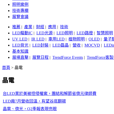
照明案例
技術專欄
展覽會議
推薦
|
產業
|
財經
|
應用
|
技術
LED驅動IC
|
LED光源
|
LED照明
|
LED路燈
|
智慧照明
UV LED
|
IR LED
|
車用LED
|
植物照明
|
OLED
|
量子
LED背光
|
LED封裝
|
LED磊晶
|
營收
|
MOCVD
|
LEDi
基本知識
展場直擊
|
展覽日程
|
TrendForce Events
|
TrendForce
首頁
>
晶電
晶電
台LED業於美被控侵權案，團結和解節省億元律師費
LED廠7月營收回溫，有望谷底翻揚
晶電、億光，Q2季報表現亮眼