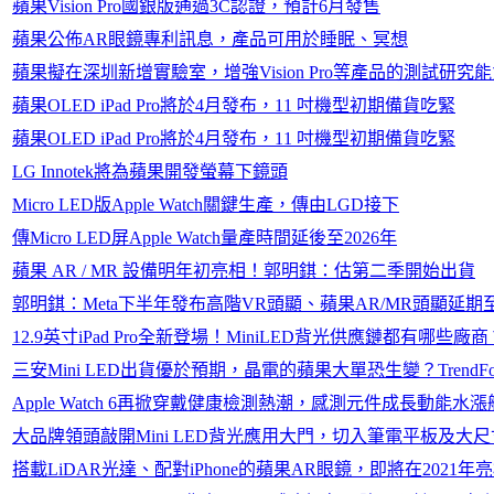
蘋果Vision Pro國銀版通過3C認證，預計6月發售
蘋果公佈AR眼鏡專利訊息，產品可用於睡眠、冥想
蘋果擬在深圳新增實驗室，增強Vision Pro等產品的測試研究
蘋果OLED iPad Pro將於4月發布，11 吋機型初期備貨吃緊
蘋果OLED iPad Pro將於4月發布，11 吋機型初期備貨吃緊
LG Innotek將為蘋果開發螢幕下鏡頭
Micro LED版Apple Watch關鍵生產，傳由LGD接下
傳Micro LED屏Apple Watch量產時間延後至2026年
蘋果 AR / MR 設備明年初亮相！郭明錤：估第二季開始出貨
郭明錤：Meta下半年發布高階VR頭顯、蘋果AR/MR頭顯延期
12.9英寸iPad Pro全新登場！MiniLED背光供應鏈都有哪些廠商
三安Mini LED出貨優於預期，晶電的蘋果大單恐生變？TrendF
Apple Watch 6再掀穿戴健康檢測熱潮，感測元件成長動能水
大品牌領頭敲開Mini LED背光應用大門，切入筆電平板及大尺
搭載LiDAR光達、配對iPhone的蘋果AR眼鏡，即將在2021年