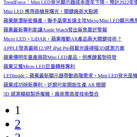
TrendForce：Mini LED背光顯示器成本逐年下降，預計202
Mini LED 應用商機見曙光，關鍵廠商大點將
蘋果龍潭秘密擴產，聯手晶電友達主攻Micro/Mini LED顯示應
蘋果最新專利能讓Apple Watch發出鯊魚靠近警報
Micro LED + LiDAR，蘋果推動AR產品兩大關鍵技術？
APPLE發表最新12.9吋 iPad Pro搭載光達掃描3D感測方案
蘋果傳明年量產兩款Mini LED產品，供應鏈蓄勢待發
蘋果又獲Micro LED巨量轉移專利
LEDinside：蘋果最新顯示器帶動高階需求，Mini LED背光
蘋果成功辦新專利，近期可能開始生產 AR 眼鏡
3D 感測模組製造複雜，廠商需高度技術整合
1
2