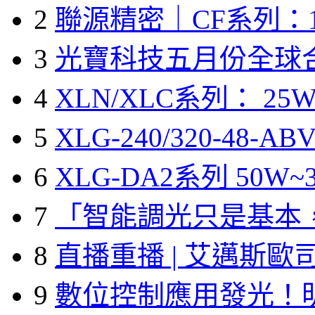
2
聯源精密｜CF系列：1
3
光寶科技五月份全球
4
XLN/XLC系列： 25W
5
XLG-240/320-48-A
6
XLG-DA2系列 50W~3
7
「智能調光只是基本
8
直播重播 | 艾邁斯歐
9
數位控制應用發光！