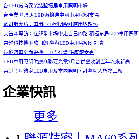
台LED廠商異業結盟拓展車用照明市場
台產業聯盟 助LED廠搶進中國車用照明市場
歐司朗專訪：車用LED照明設計應用與趨勢
艾笛森專訪：在競爭市場中走自己的路 積極布局LED車用照
崇越科技攜手歐司朗 舉辦LED車用照明研討會
長城汽車全面更換LED晝行燈 供應鏈受惠
LED車用照明供應商聯嘉光電5月合併營收創五年以來新高
崇越今年鎖定LED車用及室內照明，計劃切入植物工廠
企業快訊
更多
1
聯源精密｜MA60系列