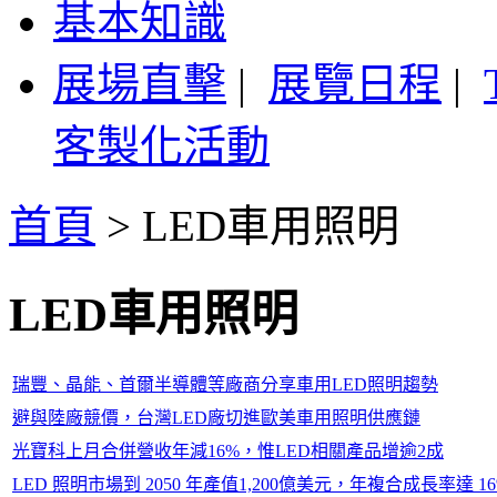
基本知識
展場直擊
|
展覽日程
|
客製化活動
首頁
>
LED車用照明
LED車用照明
瑞豐、晶能、首爾半導體等廠商分享車用LED照明趨勢
避與陸廠競價，台灣LED廠切進歐美車用照明供應鏈
光寶科上月合併營收年減16%，惟LED相關產品增逾2成
LED 照明市場到 2050 年產值1,200億美元，年複合成長率達 1