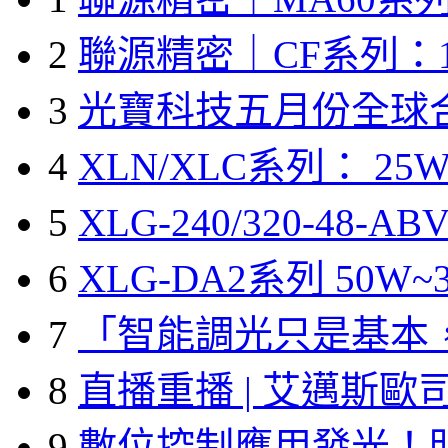
2
聯源精密｜CF系列：1
3
光寶科技五月份全球
4
XLN/XLC系列： 25W
5
XLG-240/320-48-A
6
XLG-DA2系列 50W~3
7
「智能調光只是基本
8
直播重播 | 艾邁斯歐
9
數位控制應用發光！