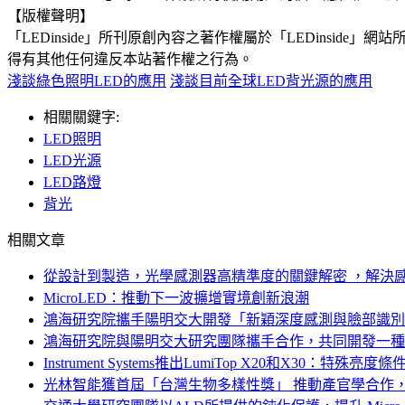
【版權聲明】
「LEDinside」所刊原創內容之著作權屬於「LEDins
得有其他任何違反本站著作權之行為。
淺談綠色照明LED的應用
淺談目前全球LED背光源的應用
相關關鍵字:
LED照明
LED光源
LED路燈
背光
相關文章
從設計到製造，光學感測器高精準度的關鍵解密 ，解決
MicroLED：推動下一波擴增實境創新浪潮
鴻海研究院攜手陽明交大開發「新穎深度感測與臉部識別
鴻海研究院與陽明交大研究團隊攜手合作，共同開發一種
Instrument Systems推出LumiTop X20和X30：
光林智能獲首屆「台灣生物多樣性獎」 推動產官學合作