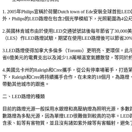
1. 2005年Philips宣稱於荷蘭Dutch town of 
外，Philips的LED路燈在包含2個光學模組下，光照範圍為4公
2.英國林肯城市由於使用LED交通號號誌後每年節省了30,000美元，認
（LES）作LED路燈試驗，期望在使用LED路燈後可以節省20
3.LED路燈使得加拿大多倫多（Toronto）更明亮、更環
省6億美元的電費支出以及減少1.8萬噸溫室氣體散發，等同於約3
4.美國北卡州的Raleigh和Cree攜手，從公有停車場著手，
下，Raleigh和Cree將持續攜手合作，在未來的18個月，
帶動其他城市的跟進。
二、LED路燈的種類
目前的路燈光源一般採用水銀燈和高壓納燈為照明光源，多數路
數路燈為多點光源，因為單燈LED很難做到較高的功率。LED
含汞、鉛等有害物質，並且沒有諸如紫外線等有害輻射，避免