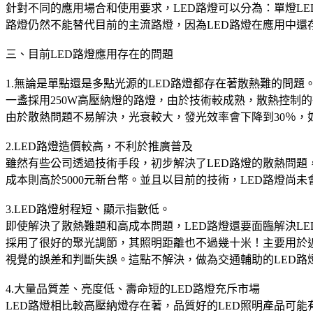
針對不同的應用場合和使用要求，LED路燈可以分為：單燈LE
路燈仍然不能替代目前的主流路燈，因為LED路燈在應用中還
三、目前LED路燈應用存在的問題
1.無論是單點還是多點光源的LED路燈都存在著散熱難的問題
一盞採用250W高壓納燈的路燈，由於技術較成熟，散熱控制的
由於散熱問題不易解決，光衰較大，發光效率會下降到30％，
2.LED路燈造價較高，不利於推廣普及
雖然有些公司透過技術手段，初步解決了LED路燈的散熱問題，
成本則高於5000元新台幣。並且以目前的技術，LED路燈尚未
3.LED路燈射程短、顯示指數低。
即使解決了散熱難題和高成本問題，LED路燈還要面臨解決L
採用了很好的聚光調節，其照明距離也不過幾十米！主要用於
視覺的誤差和判斷失誤。這點不解決，做為交通輔助的LED路
4.大量品質差、亮度低、壽命短的LED路燈充斥市場
LED路燈相比較高壓納燈存在著，品質好的LED照明產品可能