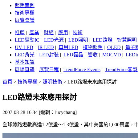
照明案例
技術專欄
展覽會議
推薦
|
產業
|
財經
|
應用
|
技術
LED驅動IC
|
LED光源
|
LED照明
|
LED路燈
|
智慧照明
UV LED
|
IR LED
|
車用LED
|
植物照明
|
OLED
|
量子
LED背光
|
LED封裝
|
LED磊晶
|
營收
|
MOCVD
|
LEDi
基本知識
展場直擊
|
展覽日程
|
TrendForce Events
|
TrendForce
首頁
>
技術專欄
>
照明技術
>
LED路燈未來應用探討
LED路燈未來應用探討
2007-08-28 16:34 [編輯：lucychang]
全球總路燈數高達1.2億盞～1.3億盞，其中美國約1,000萬