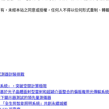
ide」網站所有，未經本站之同意或授權，任何人不得以任何形式重
感測器封裝挑戰
系統」，突破空間計算極限
基於光子晶體面射型雷射和超穎介面整合的偏振複用光傳輸系統
特殊亮度條件下顯示器測試的領先量測儀器
，「全生態智能照明系統」共創永續城鄉