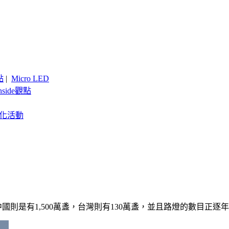
點
|
Micro LED
nside觀點
客製化活動
盞，中國則是有1,500萬盞，台灣則有130萬盞，並且路燈的數目