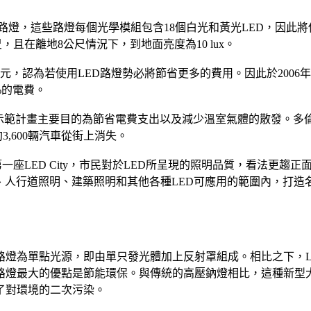
Ede安裝全球首批LED路燈，這些路燈每個光學模組包含18個白光和黃光
尺，且在離地8公尺情況下，到地面亮度為10 lux。
為若使用LED路燈勢必將節省更多的費用。因此於2006年英國林肯（Linco
%的電費。
保。此示範計畫主要目的為節省電費支出以及減少溫室氣體的散發。
,600輛汽車從街上消失。
打造第一座LED City，市民對於LED所呈現的照明品質，看法
為路燈、人行道照明、建築照明和其他各種LED可應用的範圍內，打造
燈為單點光源，即由單只發光體加上反射罩組成。相比之下，L
路燈最大的優點是節能環保。與傳統的高壓鈉燈相比，這種新型大
了對環境的二次污染。