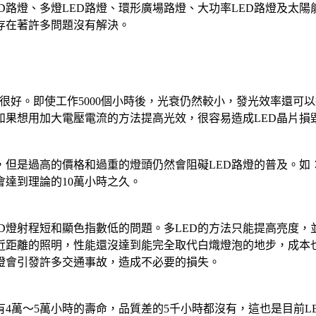
D路燈、多燈LED路燈、環形廣場路燈、大功率LED路燈及太陽
存在著許多問題沒有解決。
。
很好。即使工作5000個小時後，光衰仍然較小，發光效率還可以
如果想用加大電壓電流的方法提高光效，很容易造成LED晶片損
但是過高的價格和過重的燈頭仍然會阻礙LED路燈的普及。如：10
會達到理論的10萬小時之久。
ED燈射程短和顯色指數低的問題。多LED的方法只能提高亮度，
近距離的照明，性能還沒達到能完全取代白熾燈泡的地步，成本
燈會引發許多交通事故，造成不必要的損失。
有4萬～5萬小時的壽命，品質差的5千小時都沒有，這也是目前