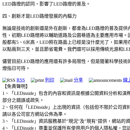
LED路燈的認同，影響了LED路燈的普及。
四、創新才是LED路燈發展的內驅力
無論是技術的創新還是外在創新，都會為LED路燈的普及提
性，初期LED路燈將以輔助道路及公園巷道為主要應用市場。
般都有5、6米高，LED照在路面上已經是沒什麼光了，如果
以點兩到三天，並且節省電費。我們還可以採用傳統光源和LE
儘管目前LED路燈的應用還有許多局限性，但是隨著科學技術
燈指日可待。
RSS
列印
分享
線
【免責聲明】
1、「LEDinside」包含的內容和資訊是根據公開資料分
部分之錯誤或疏失。
2、任何在「LEDinside」上出現的資訊（包括但不限於
請以各公司官方網站公佈為準。
3、「LEDinside」資訊服務基於"現況"及"現有"提供，網
4、「LEDinside」尊重並保護所有使用用戶的個人隱私