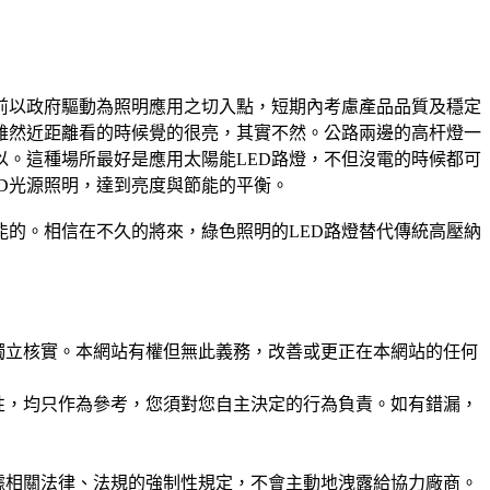
前以政府驅動為照明應用之切入點，短期內考慮產品品質及穩定
，雖然近距離看的時候覺的很亮，其實不然。公路兩邊的高杆燈一
以。這種場所最好是應用太陽能LED路燈，不但沒電的時候都可
D光源照明，達到亮度與節能的平衡。
能的。相信在不久的將來，綠色照明的LED路燈替代傳統高壓納
未經獨立核實。本網站有權但無此義務，改善或更正在本網站的任何
準確性，均只作為參考，您須對您自主決定的行為負責。如有錯漏，
或根據相關法律、法規的強制性規定，不會主動地洩露給協力廠商。