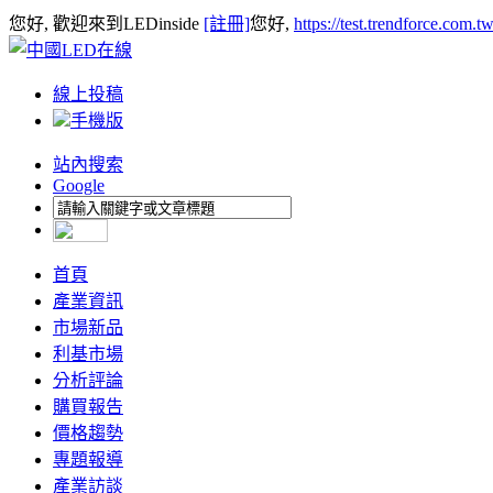
您好, 歡迎來到LEDinside
[註冊]
您好,
https://test.trendforce.com.
線上投稿
手機版
站內搜索
Google
首頁
產業資訊
市場新品
利基市場
分析評論
購買報告
價格趨勢
專題報導
產業訪談