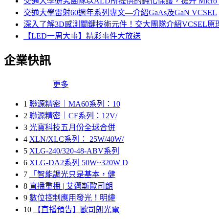
交通大學研究團隊以ALD所提供的鈍化保護，提升 Micro 
交通大學雷射60週年系列專文—介紹GaAs及GaN VCSEL
深入了解3D感測關鍵技術元件！交大團隊介紹VCSEL
【LED一周大事】精彩事件大放送
企業快訊
更多
1
聯源精密｜MA60系列：10
2
聯源精密｜CF系列：12V/
3
光寶科技五月份全球合併
4
XLN/XLC系列： 25W/40W/
5
XLG-240/320-48-ABV系列
6
XLG-DA2系列 50W~320W D
7
「智能調光只是基本，健
8
直播重播 | 艾邁斯歐司朗
9
數位控制應用發光！明緯
10
【直播預告】歐司朗光電