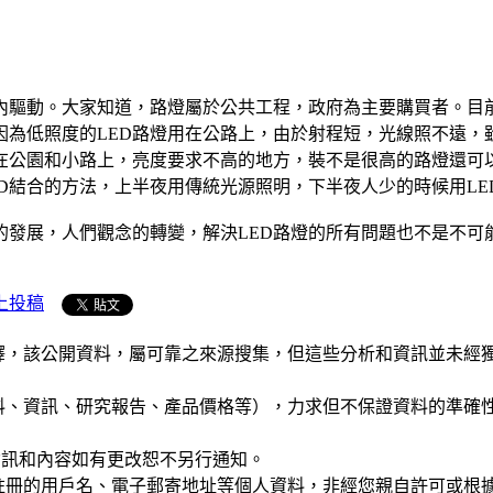
供內驅動。大家知道，路燈屬於公共工程，政府為主要購買者。目
因為低照度的LED路燈用在公路上，由於射程短，光線照不遠
用在公園和小路上，亮度要求不高的地方，裝不是很高的路燈還可
D結合的方法，上半夜用傳統光源照明，下半夜人少的時候用LE
的發展，人們觀念的轉變，解決LED路燈的所有問題也不是不可
上投稿
析和演釋，該公開資料，屬可靠之來源搜集，但這些分析和資訊並
公司資料、資訊、研究報告、產品價格等），力求但不保證資料的
站的資訊和內容如有更改恕不另行通知。
權，您註冊的用戶名、電子郵寄地址等個人資料，非經您親自許可