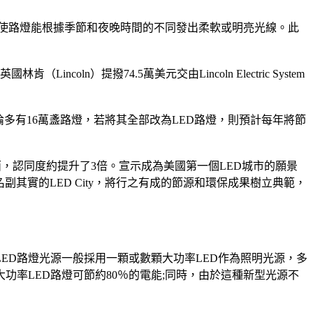
LED，因此將使路燈能根據季節和夜晚時間的不同發出柔軟或明亮光線。此
ln）提撥74.5萬美元交由Lincoln Electric System
多倫多有16萬盞路燈，若將其全部改為LED路燈，則預計每年將節
更趨正面，認同度約提升了3倍。宣示成為美國第一個LED城市的願景
名副其實的LED City，將行之有成的節源和環保成果樹立典範，
ED路燈光源一般採用一顆或數顆大功率LED作為照明光源，多
功率LED路燈可節約80％的電能;同時，由於這種新型光源不