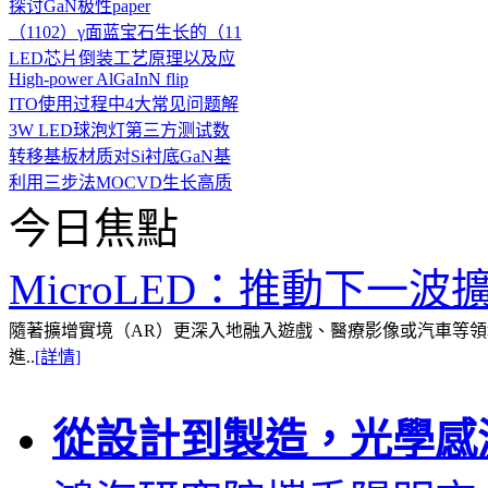
探讨GaN极性paper
（1102）γ面蓝宝石生长的（11
LED芯片倒装工艺原理以及应
High-power AlGaInN flip
ITO使用过程中4大常见问题解
3W LED球泡灯第三方测试数
转移基板材质对Si衬底GaN基
利用三步法MOCVD生长高质
今日焦點
MicroLED：推動下一波
隨著擴增實境（AR）更深入地融入遊戲、醫療影像或汽車等領域
進..
[詳情]
從設計到製造，光學感