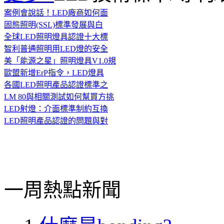
案例會說話！LED廠商如何面
固態照明(SSL)標準發展與白
全球LED照明燈具認證十大標
智利普通照明用LED燈的安全
美「能源之星」照明燈具V1.0規
歐盟新增ErP指令，LED燈具
各國LED照明產品認證標準之
LM 80與相關測試如何幫買方挑
LED射燈：介面標準制約互換
LED照明產品認證的問題與對
一周熱點新聞