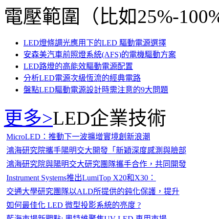
電壓範圍（比如25%-100
LED燈條調光應用下的LED 驅動電源選擇
安森美汽車前照燈系統(AFS)的電機驅動方案
LED路燈的高能效驅動電源配置
分析LED電源次級恆流的經典電路
盤點LED驅動電源設計時需注意的9大問題
更多>
LED企業技術
MicroLED：推動下一波擴增實境創新浪潮
鴻海研究院攜手陽明交大開發「新穎深度感測與臉部
鴻海研究院與陽明交大研究團隊攜手合作，共同開發
Instrument Systems推出LumiTop X20和X30：
交通大學研究團隊以ALD所提供的鈍化保護，提升
如何最佳化 LED 微型投影系統的亮度 ?
藍海市場新觀點: 奧特維聚焦UV LED 車用市場