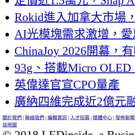
定價近1.5萬元，Snap
Rokid進入加拿大市
AI光模塊需求激增，愛
ChinaJoy 2026
93g、搭載Micro OL
英偉達官宣CPO量產
廣納四維完成近2億元
關於我們
|
聯絡我們
|
編輯資訊
|
人才招募
|
媒體中心
|
發佈新聞
站地圖
© 2018 LEDinside, a Busin