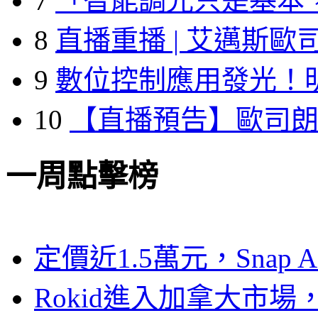
7
「智能調光只是基本
8
直播重播 | 艾邁斯歐
9
數位控制應用發光！
10
【直播預告】歐司
一周點擊榜
定價近1.5萬元，Snap
Rokid進入加拿大市