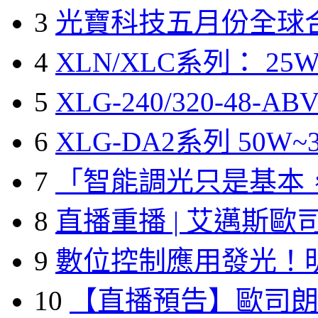
3
光寶科技五月份全球
4
XLN/XLC系列： 25W
5
XLG-240/320-48-A
6
XLG-DA2系列 50W~3
7
「智能調光只是基本
8
直播重播 | 艾邁斯歐
9
數位控制應用發光！
10
【直播預告】歐司