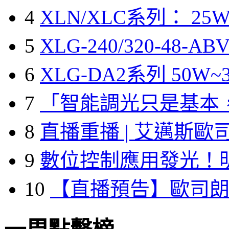
4
XLN/XLC系列： 25W
5
XLG-240/320-48-A
6
XLG-DA2系列 50W~3
7
「智能調光只是基本
8
直播重播 | 艾邁斯歐
9
數位控制應用發光！
10
【直播預告】歐司