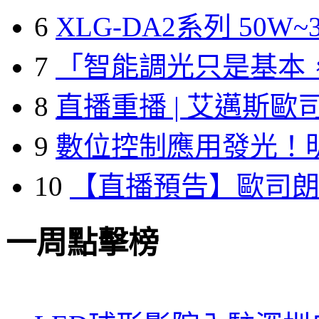
6
XLG-DA2系列 50W~3
7
「智能調光只是基本
8
直播重播 | 艾邁斯歐
9
數位控制應用發光！
10
【直播預告】歐司
一周點擊榜