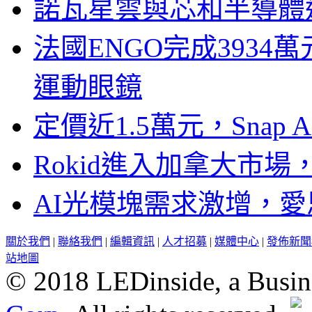
諾瓦星雲與芯和半導體達
法國ENGO完成3934萬
運動眼鏡
定價近1.5萬元，Snap
Rokid進入加拿大市
AI光模塊需求激增，愛
關於我們
|
聯絡我們
|
編輯資訊
|
人才招募
|
媒體中心
|
發佈新聞
站地圖
© 2018 LEDinside, a Busin