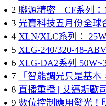
2
聯源精密｜CF系列：1
3
光寶科技五月份全球
4
XLN/XLC系列： 25W
5
XLG-240/320-48-A
6
XLG-DA2系列 50W~3
7
「智能調光只是基本
8
直播重播 | 艾邁斯歐
9
數位控制應用發光！