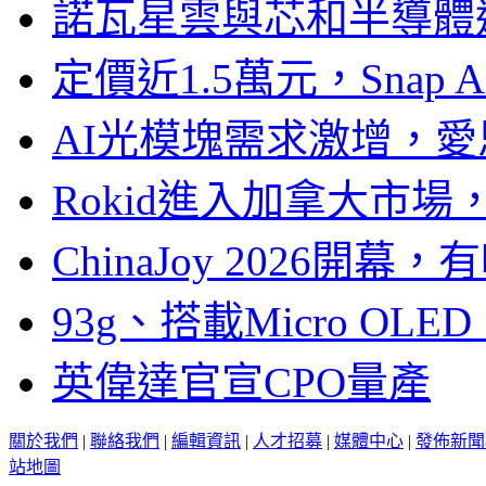
諾瓦星雲與芯和半導體達
定價近1.5萬元，Snap
AI光模塊需求激增，愛
Rokid進入加拿大市
ChinaJoy 2026
93g、搭載Micro OL
英偉達官宣CPO量產
關於我們
|
聯絡我們
|
編輯資訊
|
人才招募
|
媒體中心
|
發佈新聞
站地圖