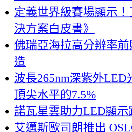
定義世界級賽場顯示！
決方案白皮書》
佛瑞亞海拉高分辨率前照燈
造
波長265nm深紫外LE
頂尖水平的7.5%
諾瓦星雲助力LED顯
艾邁斯歐司朗推出 OSLON