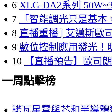
6
XLG-DA2系列 50W~3
7
「智能調光只是基本
8
直播重播 | 艾邁斯歐
9
數位控制應用發光！
10
【直播預告】歐司
一周點擊榜
諾瓦星雲與芯和半導體達