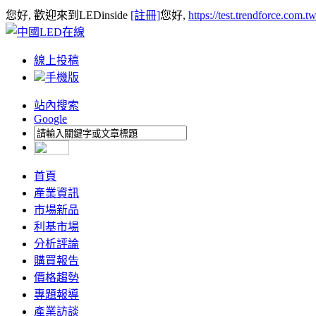
您好, 歡迎來到LEDinside
[註冊]
您好,
https://test.trendforce.com.
線上投稿
手機版
站內搜索
Google
首頁
產業資訊
市場新品
利基市場
分析評論
購買報告
價格趨勢
專題報導
產業訪談