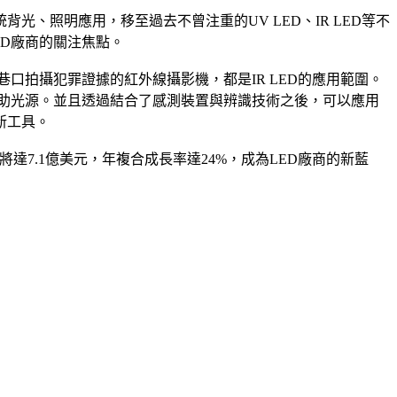
光、照明應用，移至過去不曾注重的UV LED、IR LED等不
ED廠商的關注焦點。
口拍攝犯罪證據的紅外線攝影機，都是IR LED的應用範圍。
輔助光源。並且透過結合了感測裝置與辨識技術之後，可以應用
新工具。
產值將達7.1億美元，年複合成長率達24%，成為LED廠商的新藍