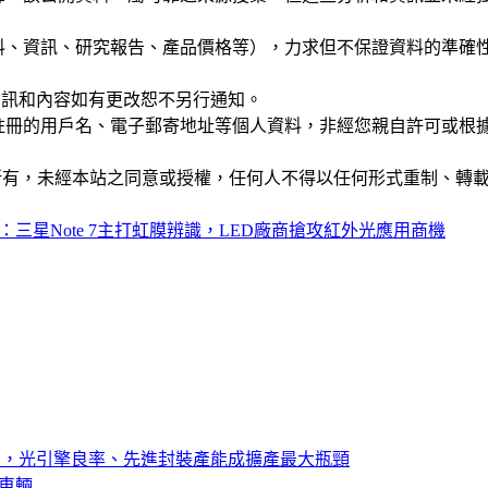
公司資料、資訊、研究報告、產品價格等），力求但不保證資料的
站的資訊和內容如有更改恕不另行通知。
權，您註冊的用戶名、電子郵寄地址等個人資料，非經您親自許可
ide」網站所有，未經本站之同意或授權，任何人不得以任何形式重
side：三星Note 7主打虹膜辨識，LED廠商搶攻紅外光應用商機
器展開小量出貨，光引擎良率、先進封裝產能成擴產最大瓶頸
義車輛