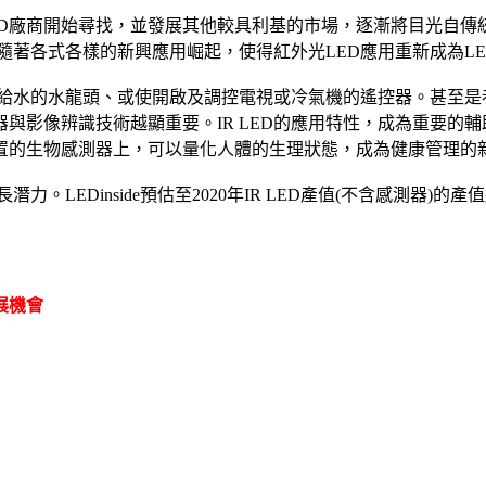
ED廠商開始尋找，並發展其他較具利基的市場，逐漸將目光自傳統背
而隨著各式各樣的新興應用崛起，使得紅外光LED應用重新成為L
應給水的水龍頭、或使開啟及調控電視或冷氣機的遙控器。甚至是巷
與影像辨識技術越顯重要。IR LED的應用特性，成為重要的
置的生物感測器上，可以量化人體的生理狀態，成為健康管理的
。LEDinside預估至2020年IR LED產值(不含感測器)的
展機會