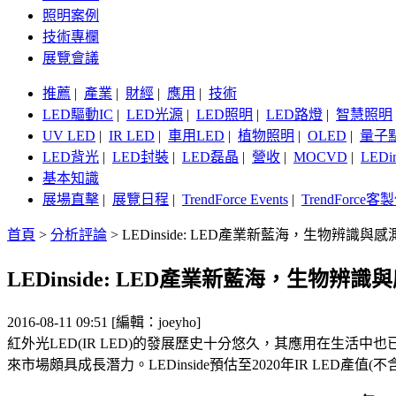
照明案例
技術專欄
展覽會議
推薦
|
產業
|
財經
|
應用
|
技術
LED驅動IC
|
LED光源
|
LED照明
|
LED路燈
|
智慧照明
UV LED
|
IR LED
|
車用LED
|
植物照明
|
OLED
|
量子
LED背光
|
LED封裝
|
LED磊晶
|
營收
|
MOCVD
|
LEDi
基本知識
展場直擊
|
展覽日程
|
TrendForce Events
|
TrendForce
首頁
>
分析評論
>
LEDinside: LED產業新藍海，生物辨識
LEDinside: LED產業新藍海，生物
2016-08-11 09:51 [編輯：joeyho]
紅外光LED(IR LED)的發展歷史十分悠久，其應用在生活
來市場頗具成長潛力。LEDinside預估至2020年IR LED產