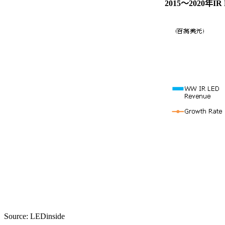
2015
～
2020
年
IR
Source: LEDinside