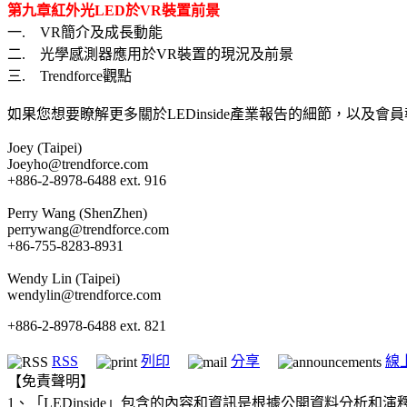
第九章
紅外光
LED
於
VR
裝置前景
一. VR簡介及成長動能
二. 光學感測器應用於VR裝置的現況及前景
三. Trendforce觀點
如果您想要瞭解更多關於LEDinside產業報告的細節，以及
Joey (Taipei)
Joeyho@trendforce.com
+886-2-8978-6488 ext. 916
Perry Wang (ShenZhen)
perrywang@trendforce.com
+86-755-8283-8931
Wendy Lin (Taipei)
wendylin@trendforce.com
+886-2-8978-6488 ext. 821
RSS
列印
分享
線
【免責聲明】
1、「LEDinside」包含的內容和資訊是根據公開資料分