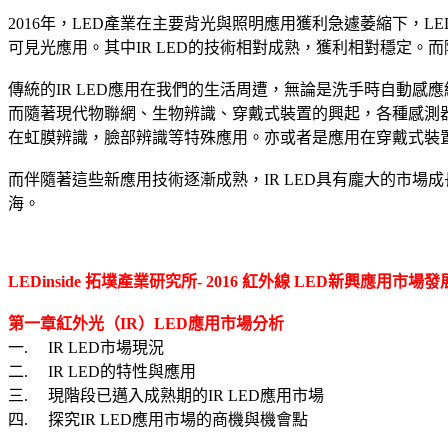
2016年，LED產業在主要背光與照明應用獲利急遽萎縮下，L
可見光應用。其中IR LED的技術相對成熟，獲利相對穩定。
傳統的IR LED應用在我們的生活周遭，無論是洗手時自動感
而隨著現代物聯網、生物辨識、穿戴式裝置的興起，各種感測器
在虹膜辨識，臉部辨識等特殊應用。亦或者是應用在穿戴式裝
而伴隨著這些新應用技術逐漸成熟，IR LED具有龐大的市場成長潛力
海。
LEDinside 拓墣產業研究所
- 2016
紅外線
LED新興應用市場發
第一章
紅外光（
IR
）
LED
應用市場分析
一. IR LED市場現況
二. IR LED的特性與應用
三. 現階段已邁入成熟期的IR LED應用市場
四. 探究IR LED應用市場的商機與機會點