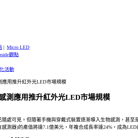
點
|
Micro LED
nside觀點
客製化活動
與感測應用推升紅外光LED市場規模
辨識與感測應用推升紅外光LED市場規模
中也已隨處可見。但隨著手機與穿戴式裝置逐漸導入生物感測，甚至
值(不含感測器)的產值將達7.1億美元，年複合成長率達24%，成為L