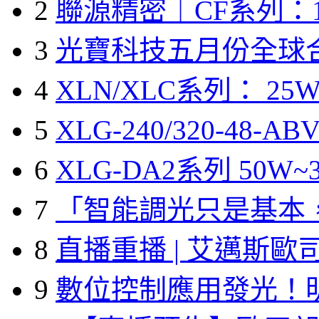
2
聯源精密｜CF系列：1
3
光寶科技五月份全球
4
XLN/XLC系列： 25W
5
XLG-240/320-48-A
6
XLG-DA2系列 50W~3
7
「智能調光只是基本
8
直播重播 | 艾邁斯歐
9
數位控制應用發光！