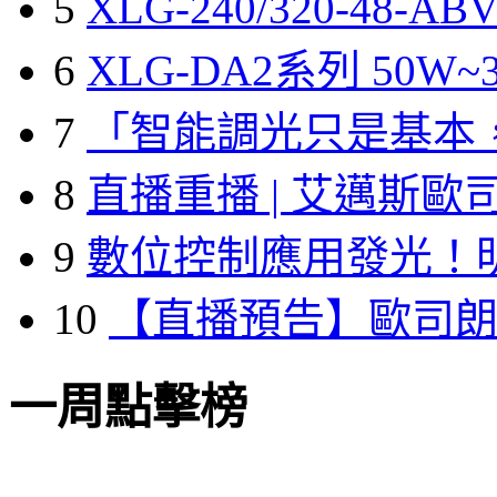
5
XLG-240/320-48-A
6
XLG-DA2系列 50W~3
7
「智能調光只是基本
8
直播重播 | 艾邁斯歐
9
數位控制應用發光！
10
【直播預告】歐司
一周點擊榜