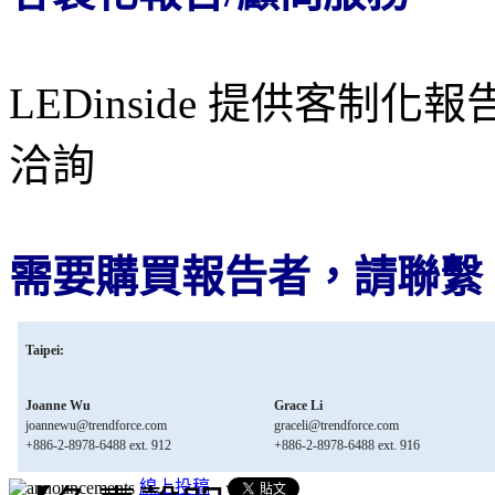
LEDinside 提供客
洽詢
需要購買報告者，請聯繫
Taipei:
Joanne Wu
Grace Li
joannewu@trendforce.com
graceli@trendforce.com
+886-2-8978-6488 ext. 912
+886-2-8978-6488 ext. 916
線上投稿