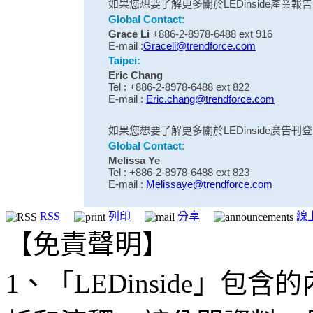
如果您想要了解更多關於LEDinside產
Global Contact:
Grace Li
+886-2-8978-6488 ext 916
E-mail :
Graceli@trendforce.com
Taipei:
Eric Chang
Tel : +886-2-8978-6488 ext 822
E-mail :
Eric.chang@trendforce.com
如果您想要了解更多關於LEDinside廣告
Global Contact:
Melissa Ye
Tel : +886-2-8978-6488 ext 823
E-mail :
Melissaye@trendforce.com
RSS
列印
分享
線
【免責聲明】
1、「LEDinside」