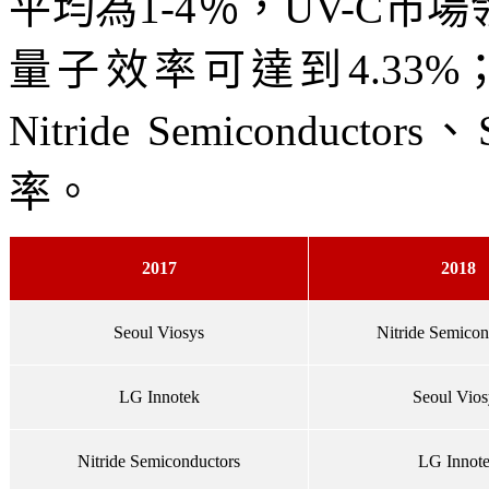
平均為1-4％，UV-C市場領
量子效率可達到4.33%；
Nitride Semiconduct
率。
2017
2018
Seoul Viosys
Nitride Semicon
LG Innotek
Seoul Vios
Nitride Semiconductors
LG Innot