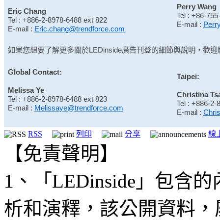
Perry Wang
Eric Chang
Tel : +86-75
Tel : +886-2-8978-6488 ext 822
E-mail :
Perr
E-mail :
Eric.chang@trendforce.com
如果您想要了解更多關於
LEDinside
廣告刊登的細節與說明，歡迎
Global Contact:
Taipei:
Melissa Ye
Christina Ts
Tel : +886-2-8978-6488 ext 823
Tel : +886-2-
E-mail :
Melissaye@trendforce.com
E-mail :
Chri
RSS
列印
分享
線
【免責聲明】
1、「LEDinside」
析和演釋，該公開資料，