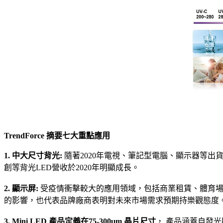
TrendForce 摘要七大重點應用
1. 中大尺寸背光:
隨著2020年電視、筆記型電腦、顯示器等出貨量明顯提升
創等背光LED營收於2020年明顯成長。
2. 顯示屏:
受疫情衝擊較大的應用領域，包括商業租賃、體育場
的影響，也代表品牌廠商表明對未來市場需求預期持樂觀態度
3. Mini LED 產品定義在75-300μm 晶片尺寸
， 產品涵蓋自發光