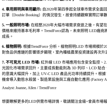
4. 車用照明與車用顯示:
自2020年第四季起全球車市需求全面回
訂單（Double Booking）的情況發生，故會持續觀察實際
5. 一般照明市場:
在經歷2020年大幅市場需求衰退之後，有望在
價格來維持基本毛利率。TrendForce認為，未來照明 L
成長。
6. 植物照明:
根據TrendForce 分析，植物照明LED 
對食品供應鏈的影響逐步顯現，室內種植農業投資建設再次升溫，
7. 不可見光 LED 市場:
紅外線 LED 市場應用包含安全監控、2
光固化市場需求回升，主要成長動能則為 3D 列印、LCD 貼合、
的意識大幅提升，加上 UV-C LED 產品光功率持續提升。根據 T
機會導入動態水殺菌、製造業設施與工廠自動化應用 (Factory Automa
Analyst: Joanne, Allen / TrendForce
想要瞭解更多的LED供需市場詳情，敬請關注金級+會員市場報告