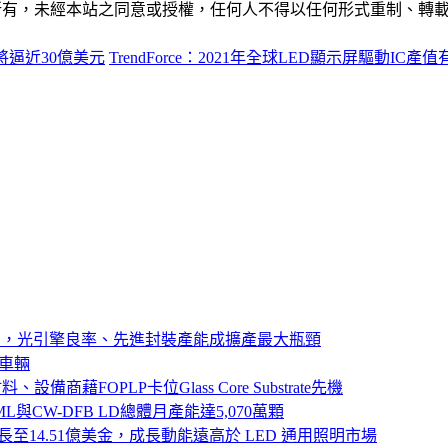
ide」網站所有，未經本站之同意或授權，任何人不得以任何形式重
值將逼近30億美元
TrendForce：2021年全球LED顯示屏驅動IC產
器展開小量出貨，光引擎良率、先進封裝產能成擴產最大瓶頸
義車輛
備商藉FOPLP卡位Glass Core Substrate先機
ML與CW-DFB LD總體月產能達5,070萬顆
規模將成長至14.51億美金，成長動能遠高於 LED 通用照明市場