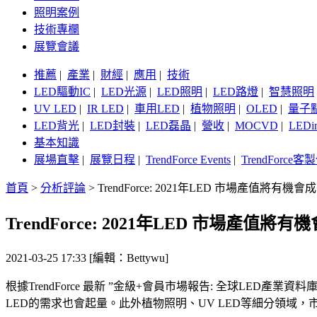
照明案例
技術專欄
展覽會議
推薦
|
產業
|
財經
|
應用
|
技術
LED驅動IC
|
LED光源
|
LED照明
|
LED路燈
|
智慧照明
UV LED
|
IR LED
|
車用LED
|
植物照明
|
OLED
|
量子
LED背光
|
LED封裝
|
LED磊晶
|
營收
|
MOCVD
|
LEDi
基本知識
展場直擊
|
展覽日程
|
TrendForce Events
|
TrendForce
首頁
>
分析評論
>
TrendForce: 2021年LED 市場產值將有機會
TrendForce: 2021年LED 市場產值將有
2021-03-25 17:33 [編輯：Bettywu]
根據TrendForce 最新 ”金級+會員市場報告: 全球LED產
LED的需求也會起量。此外植物照明、UV LED等細分領域，市場需求