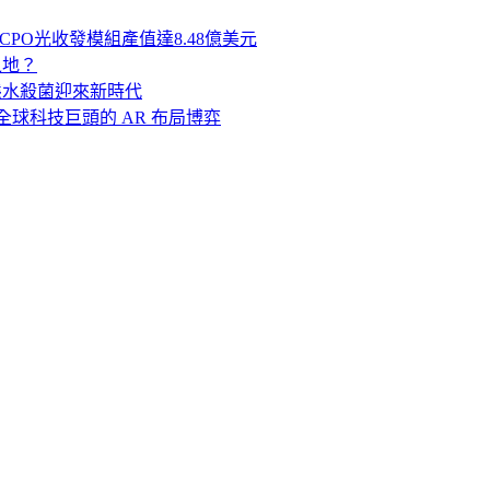
LED CPO光收發模組產值達8.48億美元
足之地？
- 動態水殺菌迎來新時代
牌與全球科技巨頭的 AR 布局博弈