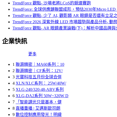
TrendForce 觀點- 沙場老將LCoS的競速賽跑
TrendForce: 全球供應鏈聯盟成形，預估2030年Micro 
TrendForce 觀點- 少了 AI, 觀影類 AR 眼鏡是否還有立
TrendForce 2026 深紫外線 LED 市場趨勢與產品分析
TrendForce 觀點- AR 眼鏡產業論戰(下)：解析中國品
企業快訊
更多
1
聯源精密｜MA60系列：10
2
聯源精密｜CF系列：12V/
3
光寶科技五月份全球合併
4
XLN/XLC系列： 25W/40W/
5
XLG-240/320-48-ABV系列
6
XLG-DA2系列 50W~320W D
7
「智能調光只是基本，健
8
直播重播 | 艾邁斯歐司朗
9
數位控制應用發光！明緯