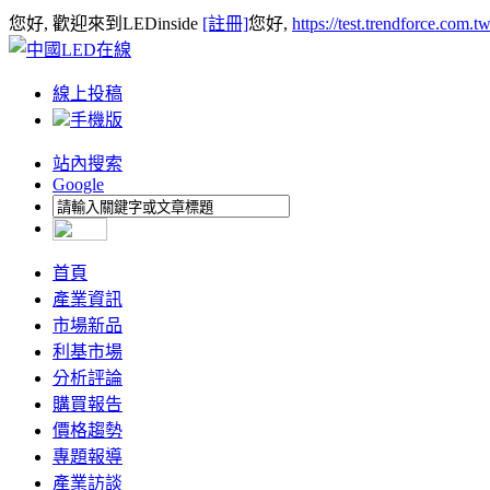
您好, 歡迎來到LEDinside
[註冊]
您好,
https://test.trendforce.com.
線上投稿
手機版
站內搜索
Google
首頁
產業資訊
市場新品
利基市場
分析評論
購買報告
價格趨勢
專題報導
產業訪談