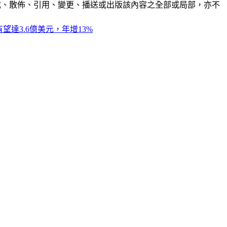
制、轉載、散佈、引用、變更、播送或出版該內容之全部或局部，亦不
值有望達3.6億美元，年增13%