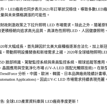
升，LED廠商也同步表示2021年訂單狀況極佳，導致多數LED廠
訂單數量與未來價格調漲的可能性。
財政刺激政策之下拉升照明 LED 市場需求。除此之外，隨著原
ED廠商將更積極朝向追求高光品質、高演色性照明LED、人因健
市場規模於2020年大幅成長，首先歸因於北美大麻種植逐漸合法化，
帶動照明設備替換和新增需求上揚，2020年全球植物照明LED
.5D 臉部辨識、駕駛監控系統與乘員監控系統、眼球追蹤等應用。除
晶圓應用與空氣淨化市場 (UV-A LED 搭配光觸媒技術)。在新型
rendForce 分析，中國、歐洲、韓國、日本品牌廠商陸續計畫導入
tion Applications)，因此UV-C LED 市場需求持續表現亮麗
: 全球LED產業資料庫與 LED廠商季度更新！