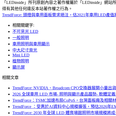
「LEDinside」所刊原創內容之著作權屬於「LEDins
得有其他任何違反本站著作權之行為。
TrendForce: 頭燈與車用面板需求挹注，估2021年車用LED產
相關關鍵字:
不可見光 LED
一般照明
車用照明與車用顯示
中大尺寸背光
Mini LED
植物照明
顯示屏
相關文章
TrendForce: NVIDIA、Broadcom CPO交換
2026 全球車用 LED 市場- 照明與顯示產品趨勢- 軟體定
TrendForce：TSMC加速布局CoPoS，台灣面板廠及相關材料、設
TrendForce ：受惠於AI資料中心規模擴張，預估2026年E
TrendForce: 2030 年全球 LED 體育場館照明市場