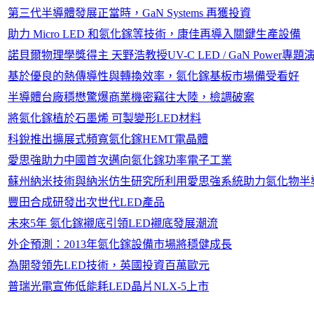
第三代半導體發展正當時，GaN Systems 再獲投資
助力 Micro LED 和氮化鎵等技術，康佳再導入關鍵生產設備
諾貝爾物理學獎得主 天野浩教授UV-C LED / GaN Power專
基於優良的熱傳導性與轉換效率，氮化鎵基板市場備受看好
半導體台廠穩懋驚爆商業機密竊往大陸，檢調破案
將氮化鎵植於石墨烯 可製變形LED材料
科銳推出擴展式頻寬氮化鎵HEMT電晶體
愛思強助力中國首次邁向氮化鎵功率電子工業
蘇州納米技術與納米仿生研究所利用愛思強系統助力氮化物半
豐田合成研發出次世代LED產品
未來5年 氮化鎵襯底引領LED襯底發展潮流
外企預測：2013年氮化鎵設備市場將穩健成長
為開發領先LED技術，英國投資百萬歐元
普瑞光電宣佈低能耗LED晶片NLX-5上市