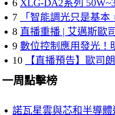
6
XLG-DA2系列 50W~3
7
「智能調光只是基本
8
直播重播 | 艾邁斯歐
9
數位控制應用發光！
10
【直播預告】歐司
一周點擊榜
諾瓦星雲與芯和半導體達