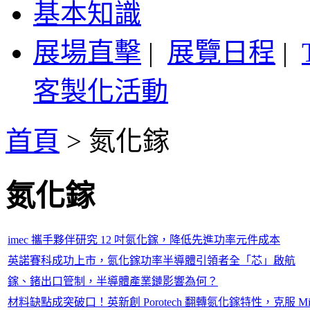
基本知識
展場直擊
|
展覽日程
|
客製化活動
首頁
>
氮化鎵
氮化鎵
imec 攜手夥伴研究 12 吋氮化鎵，降低先進功率元件成本
英諾賽科成功上市，氮化鎵功率半導體引領者全「芯」啟航
鎵、鍺出口管制，半導體產業鏈影響為何？
材料缺點成突破口！英新創 Porotech 翻轉氮化鎵特性，克服 Mic