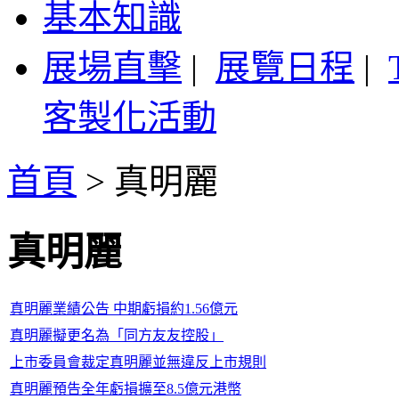
基本知識
展場直擊
|
展覽日程
|
客製化活動
首頁
>
真明麗
真明麗
真明麗業績公告 中期虧損約1.56億元
真明麗擬更名為「同方友友控股」
上市委員會裁定真明麗並無違反上市規則
真明麗預告全年虧損擴至8.5億元港幣