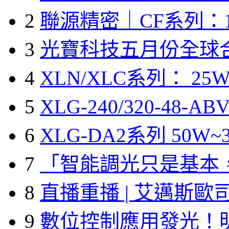
2
聯源精密｜CF系列：1
3
光寶科技五月份全球
4
XLN/XLC系列： 25W
5
XLG-240/320-48-A
6
XLG-DA2系列 50W~3
7
「智能調光只是基本
8
直播重播 | 艾邁斯歐
9
數位控制應用發光！