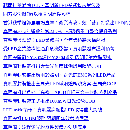
越南排華暴動TCL、真明麗LED業務暫未受波及
同方股份擬7億以獲真明麗控股權
香港秋季燈飾展展場直擊：術業專攻，炫「藝」打造出LED的
真明麗2012年營收年減23.7%，擬透過垂直整合提升盈利
真明麗發盈警：LED業務弱，全年業績將大幅虧損
受LED產業結構性過剩危機影響，真明麗發布獲利預警
真明麗開發YY-8004和YY-8204系列透明環氧樹脂膠水
真明麗封裝廠推出大發光角度球泡燈用陶瓷COB
真明麗封裝推出應用於照明、背光的EMC系列LED產品
真明麗封裝推出全周光LED球泡燈解決方案-全周光COB
真明麗推出戶外「高密」AIOD直插三合一封裝系列產品
真明麗封裝廠正式推出160lm/W日光燈管COB
LEDinside簡報：真明麗高顯指LED取得重大突破
真明麗推LMDM服務 預期明年效益將展現
真明麗：遠程熒光粉器件製備方法與應用