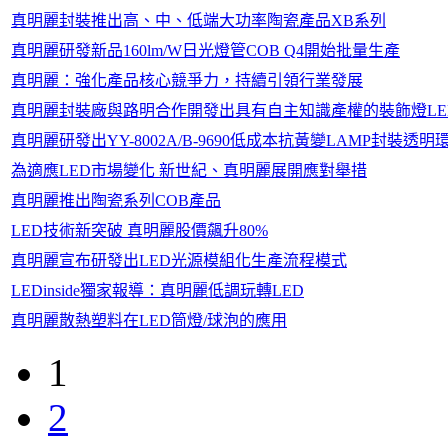
真明麗封裝推出高、中、低端大功率陶瓷產品XB系列
真明麗研發新品160lm/W日光燈管COB Q4開始批量生產
真明麗：強化產品核心競爭力，持續引領行業發展
真明麗封裝廠與路明合作開發出具有自主知識產權的裝飾燈LE
真明麗研發出YY-8002A/B-9690低成本抗黃變LAMP封裝透
為適應LED市場變化 新世紀、真明麗展開應對舉措
真明麗推出陶瓷系列COB產品
LED技術新突破 真明麗股價飆升80%
真明麗宣布研發出LED光源模組化生產流程模式
LEDinside獨家報導：真明麗低調玩轉LED
真明麗散熱塑料在LED筒燈/球泡的應用
1
2