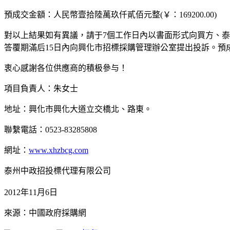
預成交金額：人民幣壹拾陸萬玖仟貳佰元整(￥：169200.00)
對以上結果如有異議，請于7個工作日內以書面形式向買方、
答覆期滿后15日內向興化市招標採購管理辦公室提出投訴。預
衷心感謝各位供應商的積极參与！
項目負責人：朱女士
地址：興化市興化大道立交橋北、路東。
聯繫電話：0523-83285808
網址：
www.xhzbcg.com
泰州中政招投標代理有限公司
2012年11月6日
來源：中國政府採購網