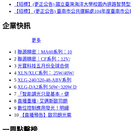
【招標】(更正公告) 國立臺灣海洋大學校園內道路智慧型
【招標】 (更正公告) 臺南市公共運輸處104年度臺南市
企業快訊
更多
1
聯源精密｜MA60系列：10
2
聯源精密｜CF系列：12V/
3
光寶科技五月份全球合併
4
XLN/XLC系列： 25W/40W/
5
XLG-240/320-48-ABV系列
6
XLG-DA2系列 50W~320W D
7
「智能調光只是基本，健
8
直播重播 | 艾邁斯歐司朗
9
數位控制應用發光！明緯
10
【直播預告】歐司朗光電
一周點擊榜