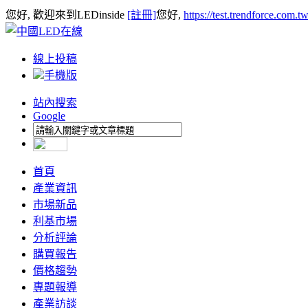
您好, 歡迎來到LEDinside
[註冊]
您好,
https://test.trendforce.com.
線上投稿
手機版
站內搜索
Google
首頁
產業資訊
市場新品
利基市場
分析評論
購買報告
價格趨勢
專題報導
產業訪談