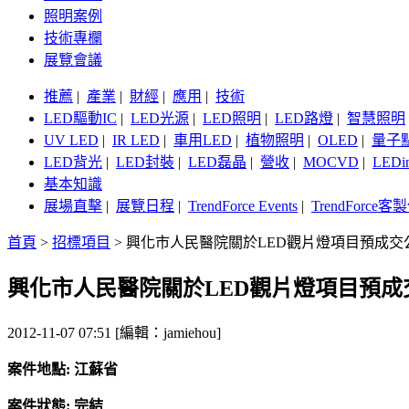
照明案例
技術專欄
展覽會議
推薦
|
產業
|
財經
|
應用
|
技術
LED驅動IC
|
LED光源
|
LED照明
|
LED路燈
|
智慧照明
UV LED
|
IR LED
|
車用LED
|
植物照明
|
OLED
|
量子
LED背光
|
LED封裝
|
LED磊晶
|
營收
|
MOCVD
|
LEDi
基本知識
展場直擊
|
展覽日程
|
TrendForce Events
|
TrendForce
首頁
>
招標項目
>
興化市人民醫院關於LED觀片燈項目預成交
興化市人民醫院關於LED觀片燈項目預成
2012-11-07 07:51 [編輯：jamiehou]
案件地點: 江蘇省
案件狀態: 完結