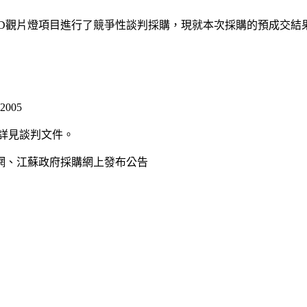
ED觀片燈項目進行了競爭性談判採購，現就本次採購的預成交結
005
數詳見談判文件。
標網、江蘇政府採購網上發布公告