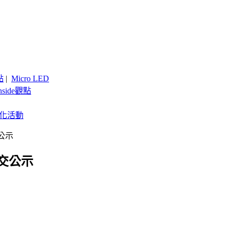
點
|
Micro LED
nside觀點
客製化活動
公示
交公示