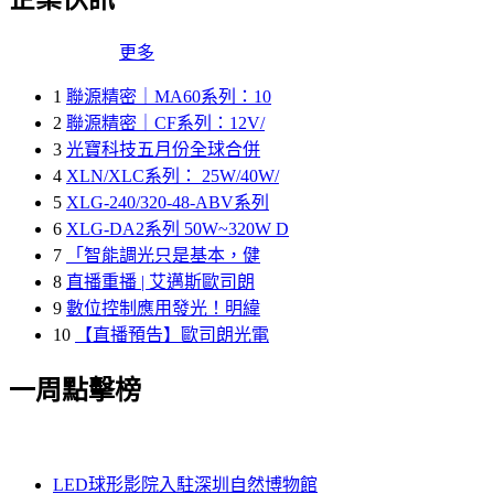
更多
1
聯源精密｜MA60系列：10
2
聯源精密｜CF系列：12V/
3
光寶科技五月份全球合併
4
XLN/XLC系列： 25W/40W/
5
XLG-240/320-48-ABV系列
6
XLG-DA2系列 50W~320W D
7
「智能調光只是基本，健
8
直播重播 | 艾邁斯歐司朗
9
數位控制應用發光！明緯
10
【直播預告】歐司朗光電
一周點擊榜
LED球形影院入駐深圳自然博物館