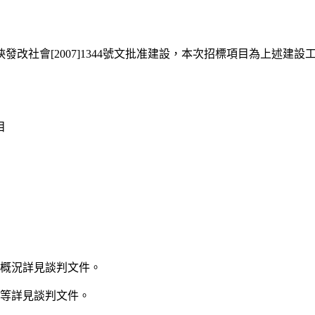
改社會[2007]1344號文批准建設，本次招標項目為上述建
目
目概況詳見談判文件。
期等詳見談判文件。