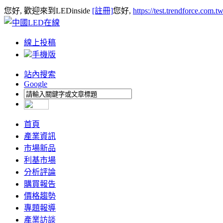
您好, 歡迎來到LEDinside
[註冊]
您好,
https://test.trendforce.com.
線上投稿
手機版
站內搜索
Google
首頁
產業資訊
市場新品
利基市場
分析評論
購買報告
價格趨勢
專題報導
產業訪談