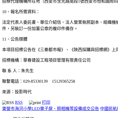
招標代理機構所在地（西安市含光路南段1號西安市怡和國際B座
10、報名所需資料：
法定代表人委託書、單位介紹信、法人營業執照副本、組織機
件，另裝訂一份加蓋公章的複印件備存。
11、公告媒體
本項目招標公告在《三秦都市報》、《陝西採購與招標網》上
招標機構：華春建設工程項目管理有限責任公司
聯 系 人：朱先生
聯繫電話：029-85330139 15129365258
來源：投影時代
RSS
打印
東營市海河小學LED電子屏、照相機等設備成交公告
中國民航