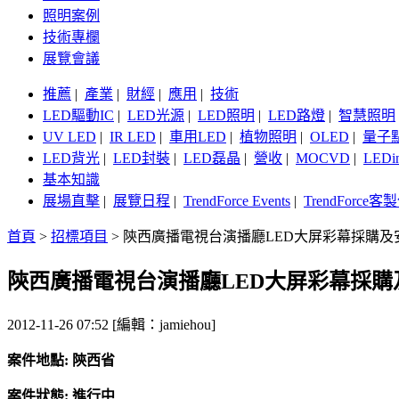
照明案例
技術專欄
展覽會議
推薦
|
產業
|
財經
|
應用
|
技術
LED驅動IC
|
LED光源
|
LED照明
|
LED路燈
|
智慧照明
UV LED
|
IR LED
|
車用LED
|
植物照明
|
OLED
|
量子
LED背光
|
LED封裝
|
LED磊晶
|
營收
|
MOCVD
|
LEDi
基本知識
展場直擊
|
展覽日程
|
TrendForce Events
|
TrendForce
首頁
>
招標項目
>
陝西廣播電視台演播廳LED大屏彩幕採購及
陝西廣播電視台演播廳LED大屏彩幕採購
2012-11-26 07:52 [編輯：jamiehou]
案件地點: 陝西省
案件狀態: 進行中