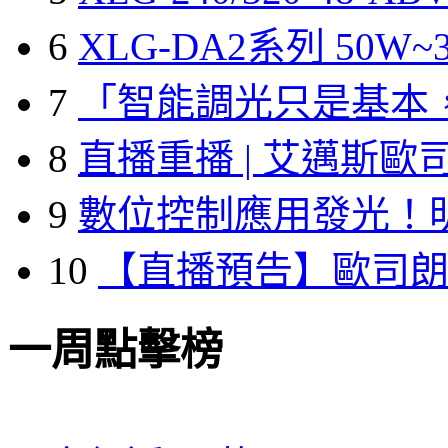
6
XLG-DA2系列 50W~3
7
「智能調光只是基本
8
直播重播 | 艾邁斯歐
9
數位控制應用發光！
10
【直播預告】歐司
一周點擊榜