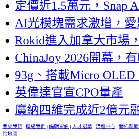
定價近1.5萬元，Snap
AI光模塊需求激增，愛
Rokid進入加拿大市
ChinaJoy 2026
93g、搭載Micro OL
英偉達官宣CPO量產
廣納四維完成近2億元
關於我們
|
聯絡我們
|
編輯資訊
|
人才招募
|
媒體中心
|
發佈新聞
站地圖