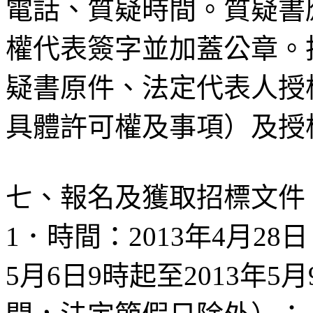
電話、質疑時間。質疑書
權代表簽字並加蓋公章。
疑書原件、法定代表人授
具體許可權及事項）及授
七、報名及獲取招標文件
1
．時間：
2013
年
4
月
28
日
5
月
6
日
9
時起至
2013
年
5
月