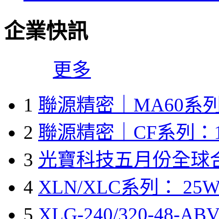
企業快訊
更多
1
聯源精密｜MA60系列
2
聯源精密｜CF系列：1
3
光寶科技五月份全球
4
XLN/XLC系列： 25W
5
XLG-240/320-48-A