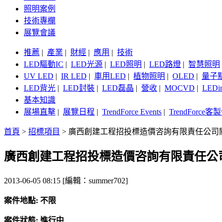
照明案例
技術專欄
展覽會議
推薦
|
產業
|
財經
|
應用
|
技術
LED驅動IC
|
LED光源
|
LED照明
|
LED路燈
|
智慧照明
UV LED
|
IR LED
|
車用LED
|
植物照明
|
OLED
|
量子
LED背光
|
LED封裝
|
LED磊晶
|
營收
|
MOCVD
|
LEDi
基本知識
展場直擊
|
展覽日程
|
TrendForce Events
|
TrendForce
首頁
>
招標項目
>
廣西創建工程招投標造價咨詢有限責任公司關於LE
廣西創建工程招投標造價咨詢有限責任公司關於L
2013-06-05 08:15 [編輯：summer702]
案件地點: 不限
案件狀態: 進行中