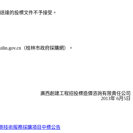
送達的投標文件不予接受。
guilin.gov.cn
（桂林市政府採購網）。
廣西創建工程招投標造價咨詢有限責任公司
2013
年
6
月
5
日
監測技術服務採購項目中標公告