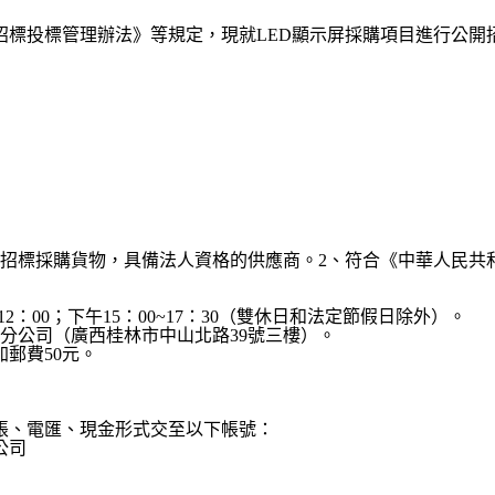
招標投標管理辦法》等規定，現就
LED
顯示屏採購項目進行公開
招標採購貨物，具備法人資格的供應商。
2
、符合《中華人民共
12
：
00
；下午
15
：
00~17
：
30
（雙休日和法定節假日除外）。
分公司（廣西桂林市中山北路
39
號三樓）。
加郵費
50
元。
帳、電匯、現金形式交至以下帳號：
公司