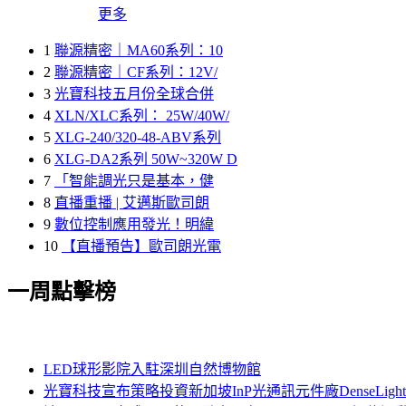
更多
1
聯源精密｜MA60系列：10
2
聯源精密｜CF系列：12V/
3
光寶科技五月份全球合併
4
XLN/XLC系列： 25W/40W/
5
XLG-240/320-48-ABV系列
6
XLG-DA2系列 50W~320W D
7
「智能調光只是基本，健
8
直播重播 | 艾邁斯歐司朗
9
數位控制應用發光！明緯
10
【直播預告】歐司朗光電
一周點擊榜
LED球形影院入駐深圳自然博物館
光寶科技宣布策略投資新加坡InP光通訊元件廠DenseLi