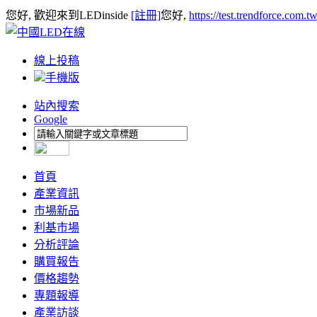
您好, 歡迎來到LEDinside
[註冊]
您好,
https://test.trendforce.com.
線上投稿
手機版
站內搜索
Google
首頁
產業資訊
市場新品
利基市場
分析評論
購買報告
價格趨勢
專題報導
產業訪談