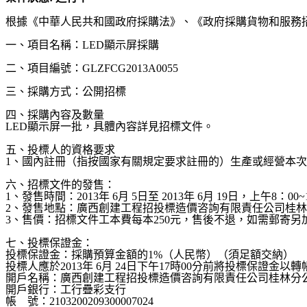
根據《中華人民共和國政府採購法》、《政府採購貨物和服務
一、項目名稱：
LED
顯示屏採購
二、項目編號：
GLZFCG2013A0055
三、採購方式：公開招標
四、採購內容及數量
LED
顯示屏一批，具體內容詳見招標文件。
五、投標人的資格要求
1
、國內註冊（指按國家有關規定要求註冊的）生產或經營本次
六、招標文件的發售：
1
、發售時間：
2013
年
6
月
5
日至
2013
年
6
月
19
日，上午
8
：
00~
2
、發售地點：廣西創建工程招投標造價咨詢有限責任公司桂林
3
、售價：招標文件工本費每本
250
元，售後不退，如需郵寄另
七、投標保證金：
投標保證金：採購預算金額的
1%
（人民幣）（須足額交納）
投標人應於
2013
年
6
月
24
日下午
17
時
00
分前將投標保證金以轉
開戶名稱：廣西創建工程招投標造價咨詢有限責任公司桂林分
開戶銀行：工行疊彩支行
帳
號：
2103200209300007024