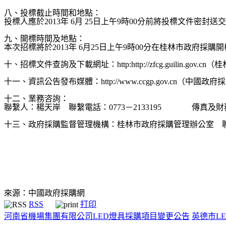
八、投標截止時間和地點：
投標人應於
2013
年
6
月
25
日上午
9
時
00
分前將投標文件密封送交
九、開標時間及地點：
本次招標將於
2013
年
6
月
25
日上午
9
時
00
分在桂林市政府採購開
十、招標文件查詢及下載網址：
http:http://zfcg.guilin.gov.cn
（桂
十一、資訊公告發布媒體：
http://www.ccgp.gov.cn
（中國政府採
十二、業務咨詢：
聯繫人：楊天岸
聯繫電話：
0773
－
2133195
傳真及財
十三、政府採購監督管理機構：桂林市政府採購管理辦公室
來源：中國政府採購網
RSS
打印
河南省機場集團有限公司LED燈具採購項目變更公告
英德市L