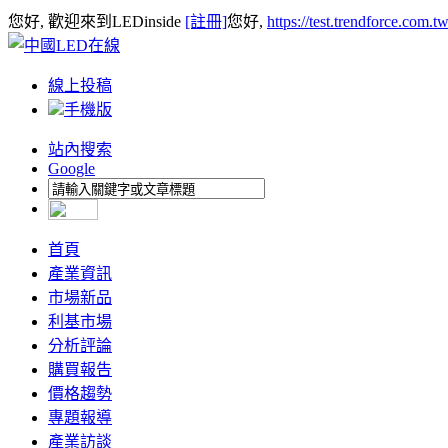
您好, 歡迎來到LEDinside
[註冊]
您好,
https://test.trendforce.com.
線上投稿
手機版
站內搜索
Google
首頁
產業資訊
市場新品
利基市場
分析評論
購買報告
價格趨勢
專題報導
產業訪談