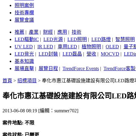
照明案例
技術專欄
展覽會議
推薦
|
產業
|
財經
|
應用
|
技術
LED驅動IC
|
LED光源
|
LED照明
|
LED路燈
|
智慧照明
UV LED
|
IR LED
|
車用LED
|
植物照明
|
OLED
|
量子
LED背光
|
LED封裝
|
LED磊晶
|
營收
|
MOCVD
|
LEDi
基本知識
展場直擊
|
展覽日程
|
TrendForce Events
|
TrendForce
首頁
>
招標項目
>
奉化市惠江基礎設施建設有限公司LED路燈
奉化市惠江基礎設施建設有限公司LED
2013-06-08 08:19 [編輯：summer702]
案件地點: 不限
案件狀態: 已變更