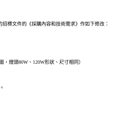
的招標文件的《採購內容和技術需求》作如下修改：
圖，燈頭
80W
、
120W
形狀、尺寸相同）
。