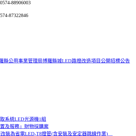
0574-88906003
574-87322846
羅縣公用事業管理局博羅縣城LED路燈改造項目公開招標公告
系統LED光源機1組
設置及服務」財物採購案
改裝為省電LED-T8燈管(含安裝及安定器跳線作業)