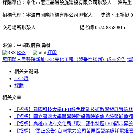
採購單位：奉化市惠江基礎設施建設有限公司聯繫人： 韓先生
招標代理：寧波市國際招標有限公司聯繫人：
史濤、王裕挺
0
交易場所聯繫人：
楊老師
0574-88589815
來源：中國政府採購網
RSS
打印
羅田縣人民醫院新址LED亮化工程（競爭性談判）成交公告
博
相关关键词:
LED燈
採購
相关文章
【招標】建國科技大學LED綠色節能技術教學發展實驗器
【招標】國立臺灣大學醫學院附設醫院影像系統暨影像擷取
【招標】高雄市政府文化局「駁二藝術特區LED顯示幕
【招標】 (更正公告) 台灣電力公司苗栗區營業處耗電燈管