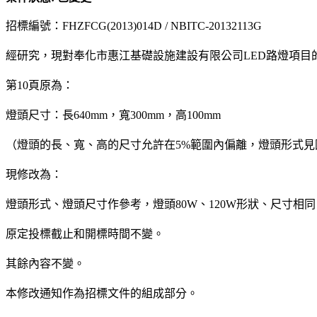
招標編號：
FHZFCG(2013)014D / NBITC-20132113G
經研究，現對奉化市惠江基礎設施建設有限公司
LED
路燈項目
第
10
頁原為：
燈頭尺寸：長
640mm
，寬
300mm
，高
100mm
（燈頭的長、寬、高的尺寸允許在
5%
範圍內偏離，燈頭形式見
現修改為：
燈頭形式、燈頭尺寸作參考，燈頭
80W
、
120W
形狀、尺寸相同
原定投標截止和開標時間不變。
其餘內容不變。
本修改通知作為招標文件的組成部分。