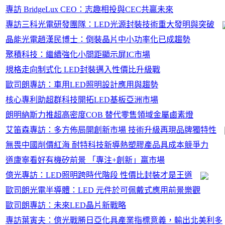
專訪 BridgeLux CEO：志趣相投與CEC共贏未來
專訪三科光電研發團隊：LED光源封裝技術重大發明與突破
晶能光電趙漢民博士：倒裝晶片中小功率化已成趨勢
聚積科技：繼續強化小間距顯示屏IC市場
規格走向制式化 LED封裝邁入性價比升級戰
歐司朗專訪：車用LED照明設計應用與趨勢
核心專利助超群科技開拓LED基板亞洲市場
朗明納斯力推超高密度COB 替代零售領域金屬鹵素燈
艾笛森專訪：多方佈局開創新市場 技術升級再現品牌獨特性
無畏中國削價紅海 耐特科技新導熱塑膠產品具成本競爭力
道康寧看好有機矽前景 「專注+創新」贏市場
億光專訪：LED照明跨時代階段 性價比封裝才是王道
歐司朗光電半導體：LED 元件於可佩戴式應用前景樂觀
歐司朗專訪：未來LED晶片新戰略
專訪葉寅夫：億光戰勝日亞化具產業指標意義，輸出北美利多