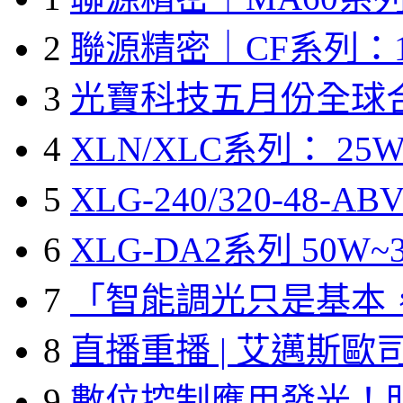
2
聯源精密｜CF系列：1
3
光寶科技五月份全球
4
XLN/XLC系列： 25W
5
XLG-240/320-48-A
6
XLG-DA2系列 50W~3
7
「智能調光只是基本
8
直播重播 | 艾邁斯歐
9
數位控制應用發光！