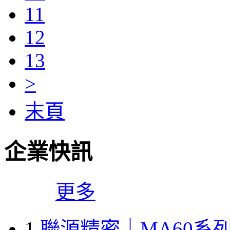
11
12
13
>
末頁
企業快訊
更多
1
聯源精密｜MA60系列