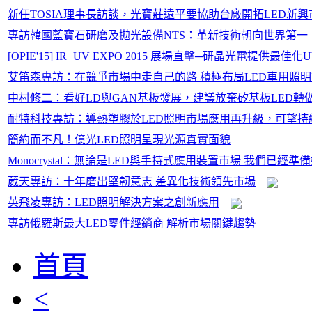
新任TOSIA理事長訪談，光寶莊遠平要協助台廠開拓LED新興
專訪韓國藍寶石研磨及拋光設備NTS：革新技術朝向世界第一
[OPIE'15] IR+UV EXPO 2015 展場直擊─研晶光電提供最佳
艾笛森專訪：在競爭市場中走自己的路 積極布局LED車用照
中村修二：看好LD與GAN基板發展，建議放棄矽基板LED轉
耐特科技專訪：導熱塑膠於LED照明市場應用再升級，可望持
簡約而不凡！億光LED照明呈現光源真實面貌
Monocrystal：無論是LED與手持式應用裝置市場 我們已經準
葳天專訪：十年磨出堅韌意志 差異化技術領先市場
英飛凌專訪：LED照明解決方案之創新應用
專訪俄羅斯最大LED零件經銷商 解析市場關鍵趨勢
首頁
<