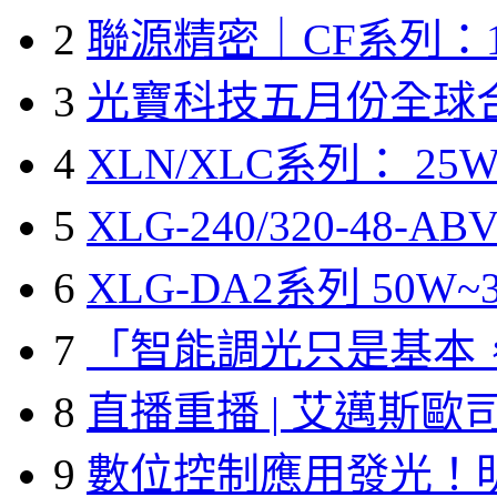
2
聯源精密｜CF系列：1
3
光寶科技五月份全球
4
XLN/XLC系列： 25W
5
XLG-240/320-48-A
6
XLG-DA2系列 50W~3
7
「智能調光只是基本
8
直播重播 | 艾邁斯歐
9
數位控制應用發光！