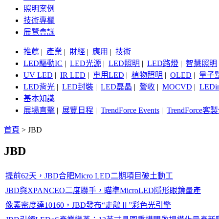
照明案例
技術專欄
展覽會議
推薦
|
產業
|
財經
|
應用
|
技術
LED驅動IC
|
LED光源
|
LED照明
|
LED路燈
|
智慧照明
UV LED
|
IR LED
|
車用LED
|
植物照明
|
OLED
|
量子
LED背光
|
LED封裝
|
LED磊晶
|
營收
|
MOCVD
|
LEDi
基本知識
展場直擊
|
展覽日程
|
TrendForce Events
|
TrendForce
首頁
>
JBD
JBD
提前62天，JBD合肥Micro LED二期項目破土動工
JBD與XPANCEO二度聯手，瞄準MicroLED隱形眼鏡量產
像素密度達10160，JBD發布“走鵑Ⅱ”彩色光引擎