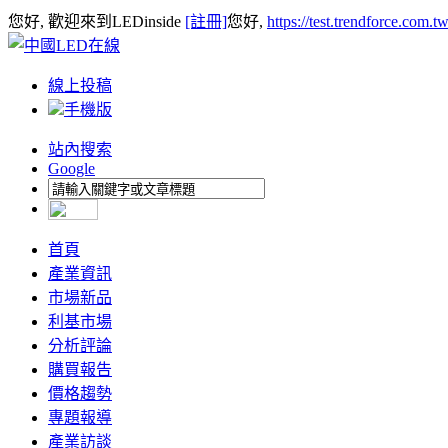
您好, 歡迎來到LEDinside
[註冊]
您好,
https://test.trendforce.com.
線上投稿
手機版
站內搜索
Google
首頁
產業資訊
市場新品
利基市場
分析評論
購買報告
價格趨勢
專題報導
產業訪談