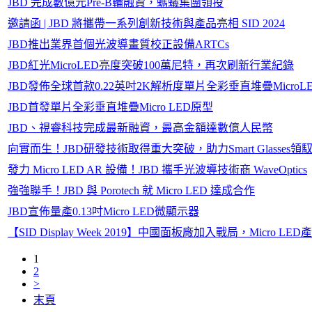
JBD 完成數億元Pre-B輪融資，螞蟻集團領投
邀請函 | JBD 將攜帶一系列創新技術與產品亮相 SID 2024
JBD推出業界首個光波導畫質校正設備ARTCs
JBD紅光MicroLED亮度突破100萬尼特，再次刷新行業紀錄
JBD發佈全球首款0.22英吋2K解析度單片全彩垂直堆疊MicroL
JBD首發單片全彩垂直堆疊Micro LED原型
JBD、視睿科技完成最新融資，最高金額達數億人民幣
向實而生！JBD研發技術取得重大突破，助力Smart Glasses領
發力 Micro LED AR 設備！JBD 攜手光波導技術商 WaveOptics
強強聯手！JBD 與 Porotech 就 Micro LED 達成合作
JBD宣佈量產0.13吋Micro LED微顯示器
【SID Display Week 2019】中國面板廠加入戰局，Micro L
1
2
>
末頁