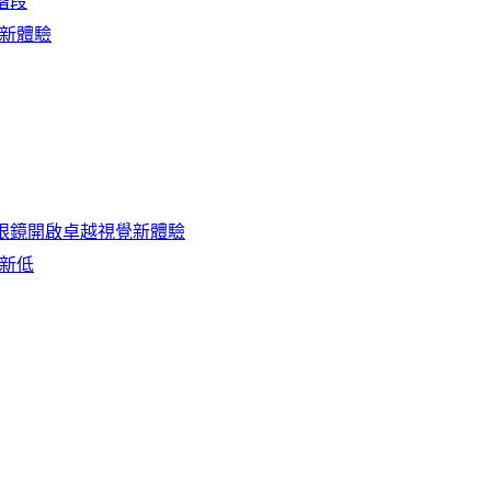
階段
互新體驗
AR眼鏡開啟卓越視覺新體驗
業新低