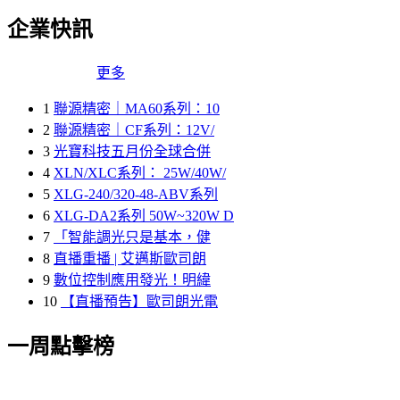
企業快訊
更多
1
聯源精密｜MA60系列：10
2
聯源精密｜CF系列：12V/
3
光寶科技五月份全球合併
4
XLN/XLC系列： 25W/40W/
5
XLG-240/320-48-ABV系列
6
XLG-DA2系列 50W~320W D
7
「智能調光只是基本，健
8
直播重播 | 艾邁斯歐司朗
9
數位控制應用發光！明緯
10
【直播預告】歐司朗光電
一周點擊榜