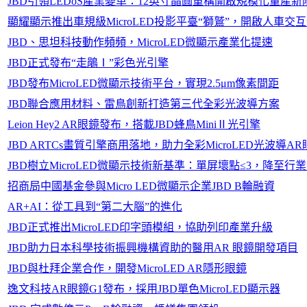
JBD引領LEDoS產業變革：12英寸晶圓重構開啟規模化量產新
顯耀顯示推出車規級MicroLED投影平臺“獅鷲”，開啟人車交
JBD、思坦科技動作頻頻，MicroLED微顯示產業化提速
JBD正式發布“走鵑Ⅰ”彩色光引擎
JBD發布MicroLED微顯示技術平台，實現2.5μm像素間距
JBD聯合應用材料、雷鳥創新打造第三代全彩光波導方案
Leion Hey2 AR眼鏡發布，搭載JBD蜂鳥MiniⅡ光引擎
JBD ARTCs畫質引擎商用落地，助力全彩MicroLED光波導
JBD樹立MicroLED微顯示技術新基準：單屏壞點≤3，降至行
招商局中國基金參與Micro LED微顯示企業JBD B輪融資
AR+AI：從工具到“第二大腦”的進化
JBD正式推出MicroLED印字頭模組，協助列印產業升級
JBD助力日本科學技術振興機構資助的醫用AR 眼鏡開發項目
JBD與杜拜企業合作，開發MicroLED AR隱形眼鏡
逸文科技AR眼鏡G1發布，採用JBD單色MicroLED顯示器