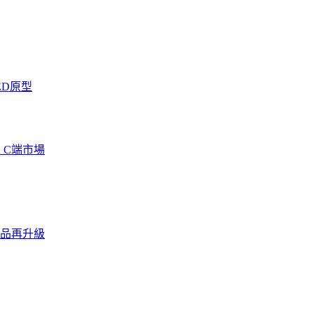
ED原型
馭 C端市場
ED產品再升級