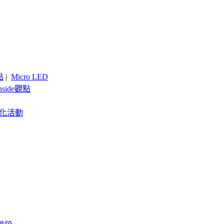
點
|
Micro LED
nside觀點
客製化活動