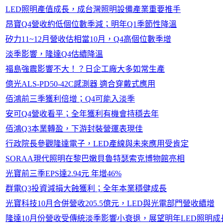
LED照明產值成長，成台灣照明設備產業重要推手
昂寶Q4營收約低個位數季減；明年Q1季節性降溫
矽力11~12月營收估相當10月，Q4高個位數季增
淡季影響，隆達Q4估續降溫
福島強震影響不大！？日企工廠大多如常生產
億光ALS-PD50-42C感測器 適合穿戴式應用
佰鴻前三季獲利倍增；Q4可能入淡季
安可Q4營收看平；全年獲利有機會持穩去年
佰鴻Q3本業轉盈，下游封裝營運表現佳
行政院長參觀隆達電子，LED產線與未來應用受肯定
SORAA現代照明在黎巴嫩貝魯特瑟索克博物館亮相
光寶前三季EPS達2.94元 年增46%
群電Q3投資減損大蝕獲利；全年本業穩健成長
光寶科技10月合併營收205.5億元，LED與光電部門營收續增
隆達10月份營收受傳統淡季影響小衰退，展望明年LED照明成