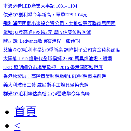
本週必看LED產業大事記 1031- 1104
億光Q3獲利攀今年新高，單季EPS 1.04元
飛利浦照明攜小米設合資公司，共推智慧互聯家居照明
聚積Q3登高峰EPS逾2元 營收估雙位數季減
歐司朗: Ledvance收購案進程一如預期
艾笛森Q3毛利率攀近9季新高 調降對子公司資金貸與額度
太陽能 LED 燈取代全球偏鄉 2,080 萬具煤油燈、蠟燭
LED 照明細分市場受歡迎 - 2016 香港國際秋燈展
香港秋燈展：高階商業照明驅動LED照明市場前進
義大利玻璃工藝 威尼斯手工燈具暈染光線
群光Q3毛利率估高檔；Q4營收攀今年高峰
首頁
<