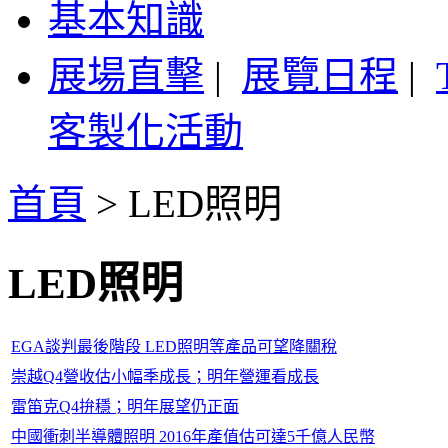
基本知識
展場直擊
|
展覽日程
|
客製化活動
首頁
>
LED照明
LED照明
EGA談判最後階段 LED照明等產品可望降關稅
崇越Q4營收估小幅季成長；明年營運看成長
雷笛克Q4拚穩；明年展望仍正面
中國衝刺半導體照明 2016年產值估可達5千億人民幣