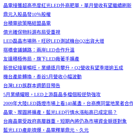
晶電接獲超高亮度紅光LED外商肥單，單月營收有望繼續刷新
鼎元入股晶發10％股權
台積電欲策略結盟晶電
億光確保物料源布局受重視
LED磊晶市場熱，旺矽LED測試機台Q2出貨大增
搭橋會議鋪路：兩岸LED合作升溫
友達積極佈局，旗下LED廠著手擴產
新世紀接單暢旺，業績逐月攀升，Q2營收有望季增逾五成
機台產能轉換，泰谷5月營收小幅波動
台灣LED族群本週節目預告
5月業績耀眼，LED上游磊晶多檔個股逆勢強攻
2009年大陸LED路燈市場上看140萬盞，台商應同當地業者合
晶電、璨圓將擴產，藍光LED行情水漲船高已成定局？
台廠晶電受政府高層器重，短期內將仍為市場資金競逐對象
藍光LED產能擠爆，晶電釋單鼎元、久元