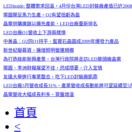
LEDinside: 整體需求回溫，4月份台灣LED封裝廠產值已近20
璨圓開足馬力生產，Q2有望扭虧為盈
晶電併購廣鎵以擴充產能，LED台廠重新排名
LED台廠Q1營收上下游兩樣情
中美晶：Q2同Q1持平，藍寶石晶圓成2009年爆發力產品
新世紀擬募資，擴增照明營運規模
為打造綠能新興產業，台灣行政院將走訪LED龍頭廠晶電
璨圓、李洲財報展望不佳，恐成隱憂，介入宜慎
友達大舉進行事業整合，吃下LED封裝廠凱鼎
LED台廠3月營收成長31%，產業營收成長動能將可望延續至5
晶電營收大幅成長利多，買盤增溫
首頁
<