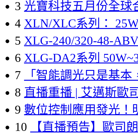
3
光寶科技五月份全球
4
XLN/XLC系列： 25W
5
XLG-240/320-48-A
6
XLG-DA2系列 50W~3
7
「智能調光只是基本
8
直播重播 | 艾邁斯歐
9
數位控制應用發光！
10
【直播預告】歐司